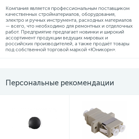
(безвинтовые зажимы)
Компания является профессиональным поставщиком
качественных стройматериалов, оборудования,
Сетевые кабели (витая пара)
электро и ручных инструмента, расходных материалов
— всего, что необходимо для ремонтных и отделочных
работ. Предприятие предлагает новинки и широкий
ассортимент продукции ведущих мировых и
Сетевые фильтры
российских производителей, а также продаёт товары
под собственной торговой маркой «Юникорн».
Силовые разъемы
Скобы электроустановочные
Персональные рекомендации
Соединительные изолирующие зажимы
Стяжки и хомуты