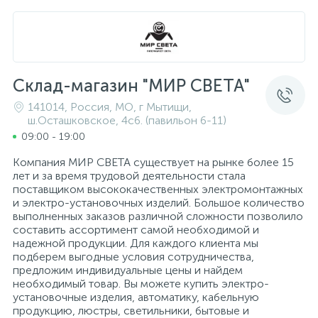
1
Светильники переносные
Принадлежности для касок
Ножницы
Клеммные колодки винтовые
Шнуры
Светильники подвесные
Противошумные наушники
Ножницы электрические листовые
Кольцевые клеммы и наконечники (тип О)
Электроустановочные изделия
Склад-магазин "МИР СВЕТА"
141014, Россия, МО, г Мытищи,
2
ш.Осташковское, 4с6. (павильон 6-11)
Светильники уличные
Рабочие рукавицы
Ножовки
Коробки монтажные
Элементы и устройства питания
09:00 - 19:00
Компания МИР СВЕТА существует на рынке более 15
Светодиодные ленты
Респираторы
Отпариватели промышленные
Лампы
лет и за время трудовой деятельности стала
поставщиком высококачественных электромонтажных
и электро-установочных изделий. Большое количество
6
Светодиодные ленты, дюралайт
Сварочные краги
Перфораторы
Лампы и лампочки
выполненных заказов различной сложности позволило
составить ассортимент самой необходимой и
надежной продукции. Для каждого клиента мы
подберем выгодные условия сотрудничества,
Споты
Сварочные очки
Пилы торцовочные
Металлорукава
предложим индивидуальные цены и найдем
необходимый товар. Вы можете купить электро-
установочные изделия, автоматику, кабельную
Оборудование защиты и коммутации для
Торшеры
Светофильтры сварочных масок
Пилы циркулярные
продукцию, люстры, светильники, бытовые и
промышленной установки