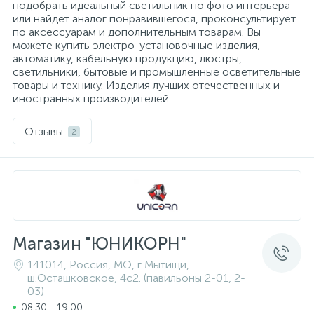
подобрать идеальный светильник по фото интерьера
или найдет аналог понравившегося, проконсультирует
по аксессуарам и дополнительным товарам. Вы
1
Фрезеры
Рамки (розеток и выключателей)
можете купить электро-установочные изделия,
автоматику, кабельную продукцию, люстры,
светильники, бытовые и промышленные осветительные
2
товары и технику. Изделия лучших отечественных и
Штроборезы
Реле и контакторы
иностранных производителей..
Розетки TV, аудио, телефон, компьютер
Отзывы
2
5
Розетки и механизмы электрические
5
Розетки электрические
Магазин "ЮНИКОРН"
141014, Россия, МО, г Мытищи,
Розеточные колодки и катушки для удлинителей
ш.Осташковское, 4с2. (павильоны 2-01, 2-
03)
Самозажимные клеммники и клеммные колодки
08:30 - 19:00