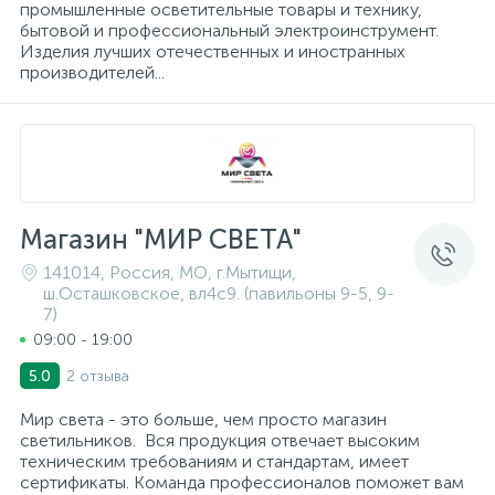
промышленные осветительные товары и технику,
бытовой и профессиональный электроинструмент.
Изделия лучших отечественных и иностранных
Трек системы
Стекла защитные
Пистолеты для вязки арматуры
Патроны для ламп
производителей...
Фонари
Страховочные пояса
Пистолеты для герметиков аккумуляторные
Патроны и переходники для ламп
Штативы для прожекторов
Страховочные привязи
Пистолеты клеевые
Патч-корды и витые пары
Магазин "МИР СВЕТА"
2
Электрогирлянды
Страховочные устройства
Рубанки
Предохранители
141014, Россия, МО, г.Мытищи,
ш.Осташковское, вл4с9. (павильоны 9-5, 9-
7)
09:00 - 19:00
Стропы страховочные
Степлеры
Провода, кабели
2 отзыва
5.0
Шлемы для пескоструйных работ
Строительные радио и фонари
Протяжки для кабелей
Мир света - это больше, чем просто магазин
светильников. Вся продукция отвечает высоким
техническим требованиям и стандартам, имеет
сертификаты. Команда профессионалов поможет вам
Щитки лицевые
Фены технические
Прочие электроустановочные изделия