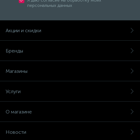
Я даю согласие на обработку моих
персональных данных
Электродвигатели
Электроизоляция
Акции и скидки
41
Электроустановочные изделия
Бренды
Ящики с понижающим трансформатором (ЯТП)
Магазины
Услуги
О магазине
Новости