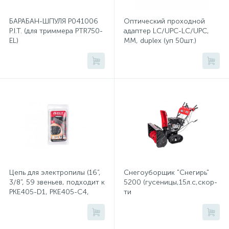
Счётчики электроэнергии
БАРАБАН-ШПУЛЯ Р041006
Оптический проходной
P.I.T. (для триммера PTR750-
адаптер LC/UPC-LC/UPC,
Телекоммуникационные розетки
EL)
MM, duplex (уп 50шт.)
Трансформаторы
Трансформаторы для ламп
Трансформаторы тока
10
Тройники и переходники электрические
Цепь для электропилы (16”,
Снегоуборщик "Снегирь"
3/8", 59 звеньев, подходит к
5200 (гусеницы,15л.с,скор-
PKE405-D1, PKE405-C4,
ти
PKE405-C5)
6в/2н,ш71см,в54см,ручной,
Трубки термоусадочные
сеть 220Вт,фара)