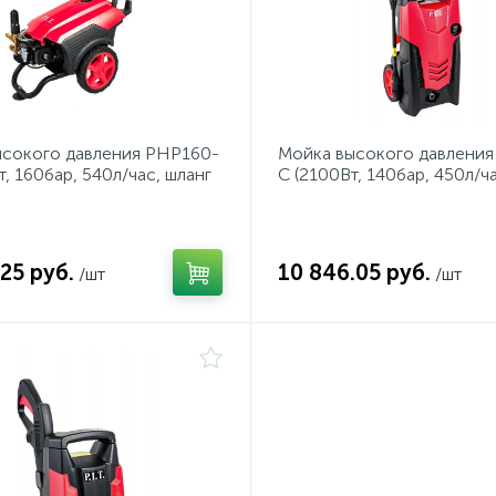
ысокого давления PHP160-
Мойка высокого давлени
т, 160бар, 540л/час, шланг
C (2100Вт, 140бар, 450л/ча
колесах, рег давления)
6м, длинная ручка, на коле
25 руб.
10 846.05 руб.
/шт
/шт