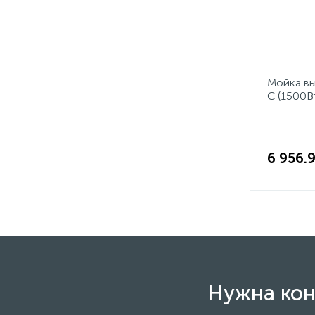
Мойка в
C (1500В
3м)
6 956.
Нужна кон