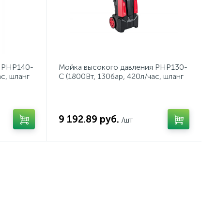
я PHP140-
Мойка высокого давления PHP130-
с, шланг
C (1800Вт, 130бар, 420л/час, шланг
сах)
4м, на колесах)
9 192.89 руб.
/шт