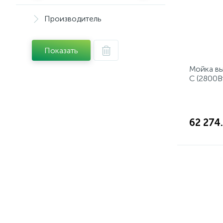
Производитель
Показать
Мойка в
C (2800В
10м, на 
62 274.