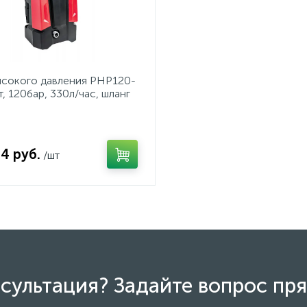
ысокого давления PHP120-
т, 120бар, 330л/час, шланг
94 руб.
/шт
сультация? Задайте вопрос пря