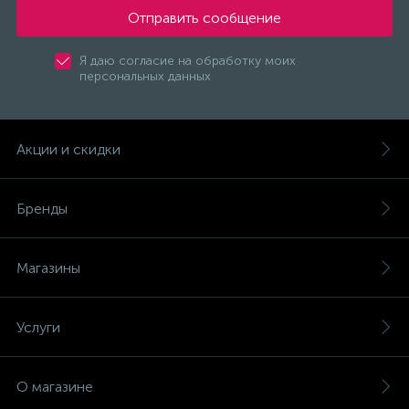
(безвинтовые зажимы)
Отправить сообщение
Сетевые кабели (витая пара)
Я даю согласие на обработку моих
персональных данных
Сетевые фильтры
Акции и скидки
Силовые разъемы
Бренды
Скобы электроустановочные
Магазины
Соединительные изолирующие зажимы
Услуги
Стяжки и хомуты
О магазине