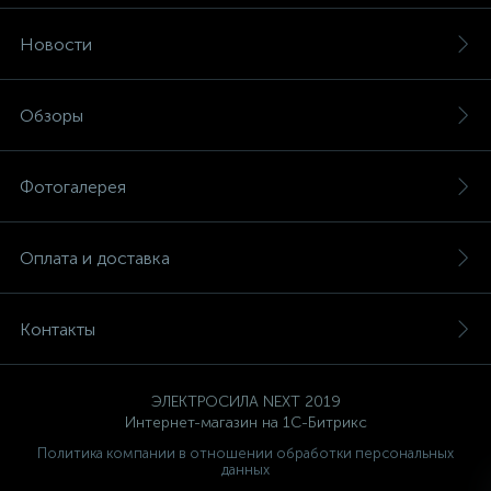
Счётчики электроэнергии
Новости
Телекоммуникационные розетки
Обзоры
Трансформаторы
Фотогалерея
Трансформаторы для ламп
Оплата и доставка
Трансформаторы тока
Контакты
10
Тройники и переходники электрические
ЭЛЕКТРОСИЛА NEXT 2019
Интернет-магазин на 1С-Битрикс
Трубки термоусадочные
Политика компании в отношении обработки персональных
данных