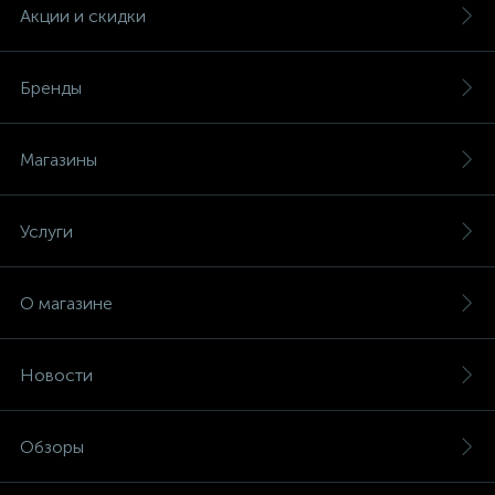
(безвинтовые зажимы)
Акции и скидки
Сетевые кабели (витая пара)
Бренды
Сетевые фильтры
Магазины
Силовые разъемы
Услуги
Скобы электроустановочные
О магазине
Соединительные изолирующие зажимы
Новости
Стяжки и хомуты
Обзоры