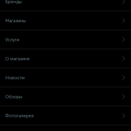
Бренды
Счётчики электроэнергии
Магазины
Телекоммуникационные розетки
Услуги
Трансформаторы
О магазине
Трансформаторы для ламп
Новости
Трансформаторы тока
10
Обзоры
Тройники и переходники электрические
Фотогалерея
Трубки термоусадочные