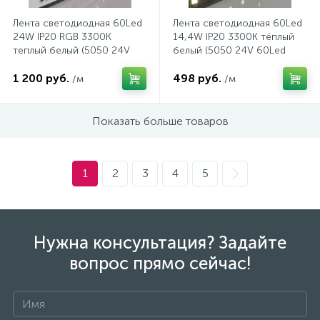
Лента светодиодная 60Led
Лента светодиодная 60Led
1
24W IP20 RGB 3300K
14,4W IP20 3300K тёплый
Фрезеры
Рамки (розеток и выключателей)
теплый белый (5050 24V
белый (5050 24V 60Led
60Led 24W IP20 RGBW)
14,4W IP20 Black)
1 200 руб.
498 руб.
/м
/м
2
Штроборезы
Реле и контакторы
Показать больше товаров
Розетки TV, аудио, телефон, компьютер
1
2
3
4
5
5
Розетки и механизмы электрические
5
Розетки электрические
Нужна консультация? Задайте
вопрос прямо сейчас!
Розеточные колодки и катушки для удлинителей
Самозажимные клеммники и клеммные колодки