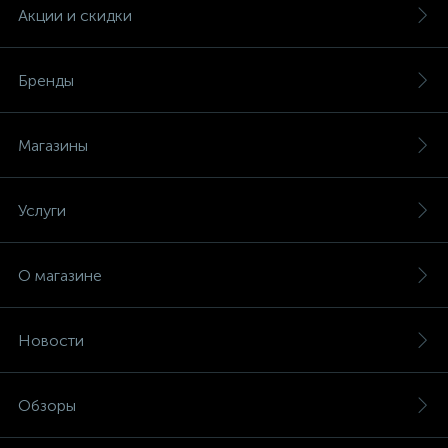
Счётчики электроэнергии
Акции и скидки
Телекоммуникационные розетки
Бренды
Трансформаторы
Магазины
Трансформаторы для ламп
Услуги
Трансформаторы тока
О магазине
10
Тройники и переходники электрические
Новости
Трубки термоусадочные
Обзоры