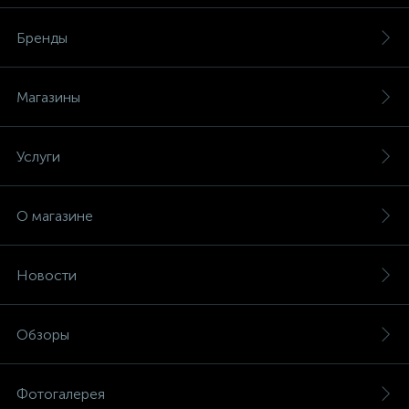
(безвинтовые зажимы)
Бренды
Сетевые кабели (витая пара)
Магазины
Сетевые фильтры
Услуги
Силовые разъемы
О магазине
Скобы электроустановочные
Новости
Соединительные изолирующие зажимы
Обзоры
Стяжки и хомуты
Фотогалерея