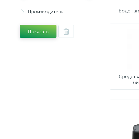
Водонаг
Производитель
Показать
Средства
би