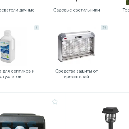
реватели дачные
Садовые светильники
То
9
38
 для септиков и
Средства защиты от
отуалетов
вредителей