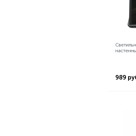
Светильн
настенны
датчиком
освещен
989 ру