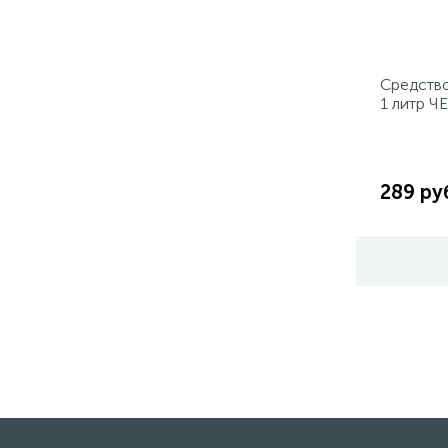
Средство
1 литр 
289 ру