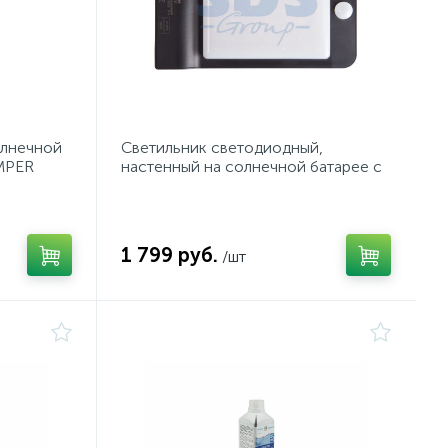
олнечной
Светильник светодиодный,
MPER
настенный на солнечной батарее с
датчиком движения и
освещенности (фотореле
1 799 руб.
/шт