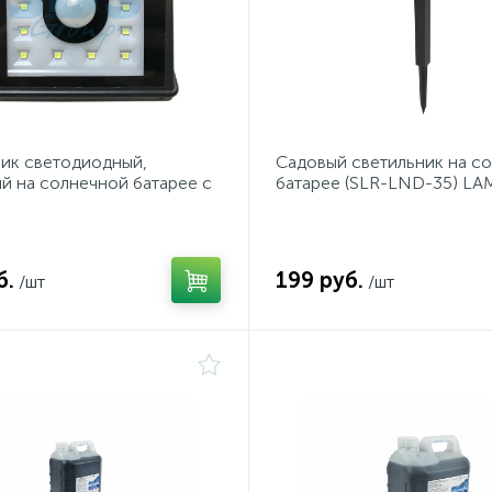
ик светодиодный,
Садовый светильник на с
й на солнечной батарее с
батарее (SLR-LND-35) LA
 движения и
ности (фотореле
б.
199 руб.
/шт
/шт