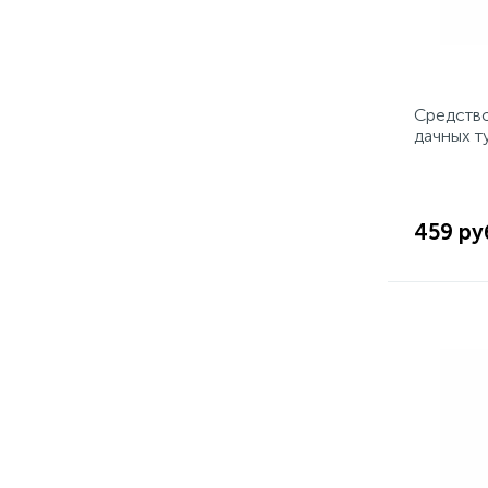
Средство
дачных т
СЕЗОНА
459 ру