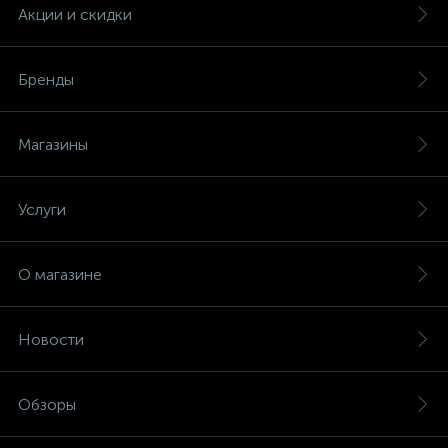
(безвинтовые зажимы)
Акции и скидки
Сетевые кабели (витая пара)
Бренды
Сетевые фильтры
Магазины
Силовые разъемы
Услуги
Скобы электроустановочные
О магазине
Соединительные изолирующие зажимы
Новости
Стяжки и хомуты
Обзоры