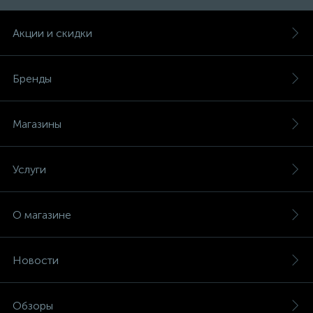
(безвинтовые зажимы)
Акции и скидки
Сетевые кабели (витая пара)
Бренды
Сетевые фильтры
Магазины
Силовые разъемы
Услуги
Скобы электроустановочные
О магазине
Соединительные изолирующие зажимы
Новости
Стяжки и хомуты
Обзоры