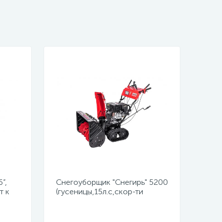
”,
Снегоуборщик "Снегирь" 5200
т к
(гусеницы,15л.с,скор-ти
6в/2н,ш71см,в54см,ручной,
сеть 220Вт,фара)