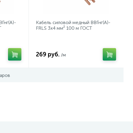
Гнг(А)-
Кабель силовой медный ВВГнг(А)-
Т
FRLS 3x4 мм² 100 м ГОСТ
269 руб.
/м
варов