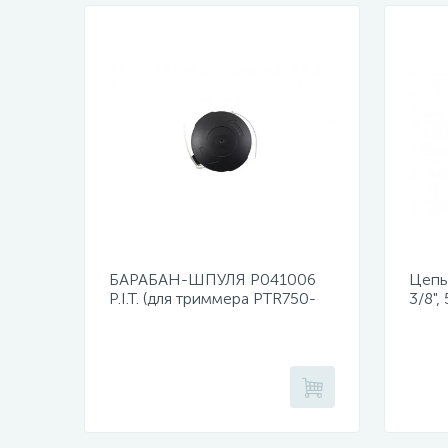
БАРАБАН-ШПУЛЯ Р041006
Цепь 
P.I.T. (для триммера PTR750-
3/8",
EL)
PKE4
PKE4