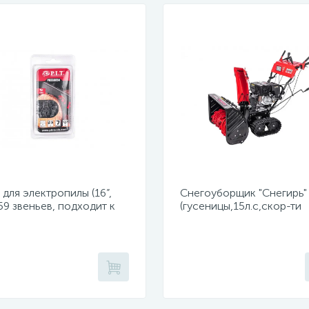
для электропилы (16”,
Снегоуборщик "Снегирь"
 59 звеньев, подходит к
(гусеницы,15л.с,скор-ти
05-D1, PKE405-C4,
6в/2н,ш71см,в54см,ручно
05-C5)
сеть 220Вт,фара)