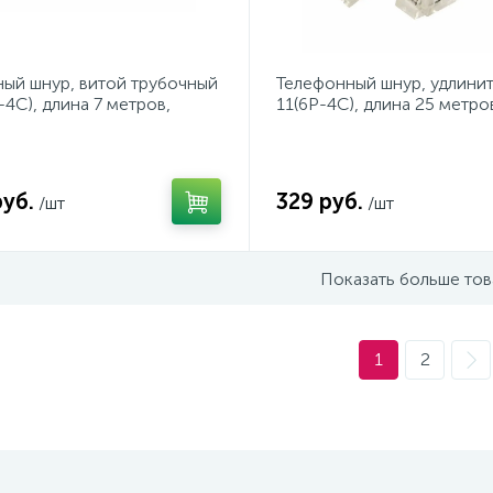
ый шнур, витой трубочный
Телефонный шнур, удлинит
-4C), длина 7 метров,
11(6P-4C), длина 25 метро
REXANT
REXANT
руб.
329 руб.
/шт
/шт
Показать больше то
1
2