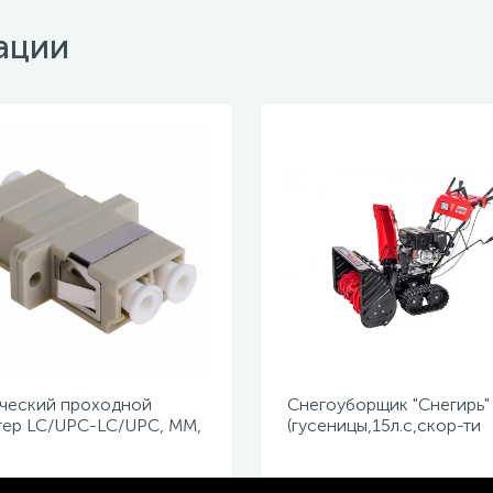
ации
ческий проходной
Снегоуборщик "Снегирь"
тер LC/UPC-LC/UPC, MM,
(гусеницы,15л.с,скор-ти
x (уп 50шт.)
6в/2н,ш71см,в54см,ручно
сеть 220Вт,фара)