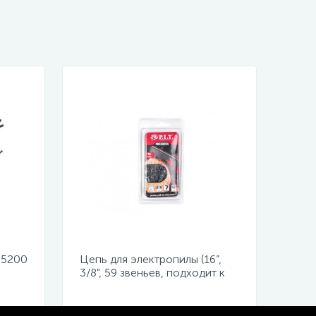
 5200
Цепь для электропилы (16”,
3/8", 59 звеньев, подходит к
й,
PKE405-D1, PKE405-C4,
PKE405-C5)