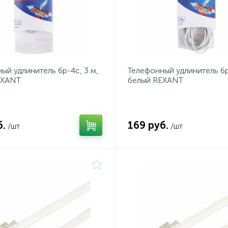
ый удлинитель 6р-4с, 3 м,
Телефонный удлинитель 6р
EXANT
белый REXANT
б.
169 руб.
/шт
/шт