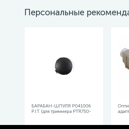
Персональные рекоменд
БАРАБАН-ШПУЛЯ Р041006
Опти
P.I.T. (для триммера PTR750-
адап
EL)
duple