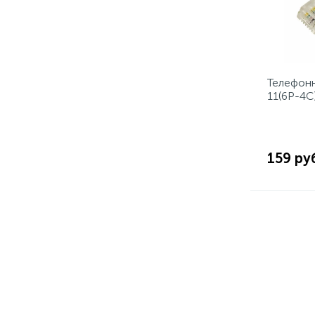
Телефонн
11(6P-4C
REXANT
159 ру