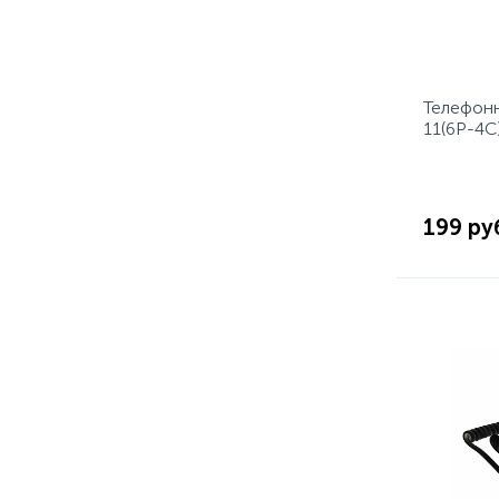
Телефонн
11(6P-4C
REXANT
199 ру