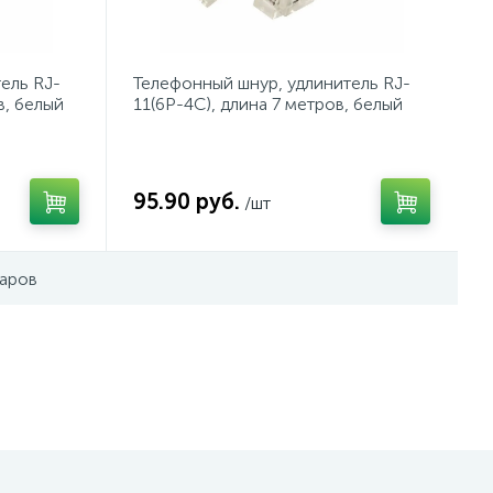
ель RJ-
Телефонный шнур, удлинитель RJ-
в, белый
11(6P-4C), длина 7 метров, белый
REXANT
95.90 руб.
/шт
варов