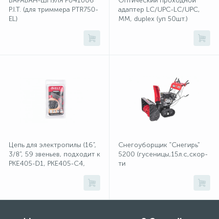
БАРАБАН-ШПУЛЯ Р041006
Оптический проходной
P.I.T. (для триммера PTR750-
адаптер LC/UPC-LC/UPC,
EL)
MM, duplex (уп 50шт.)
1
Фрезеры
Рамки (розеток и выключателей)
2
Штроборезы
Реле и контакторы
Розетки TV, аудио, телефон, компьютер
5
Розетки и механизмы электрические
Цепь для электропилы (16”,
Снегоуборщик "Снегирь"
5
3/8", 59 звеньев, подходит к
5200 (гусеницы,15л.с,скор-
Розетки электрические
PKE405-D1, PKE405-C4,
ти
PKE405-C5)
6в/2н,ш71см,в54см,ручной,
сеть 220Вт,фара)
Розеточные колодки и катушки для удлинителей
Самозажимные клеммники и клеммные колодки