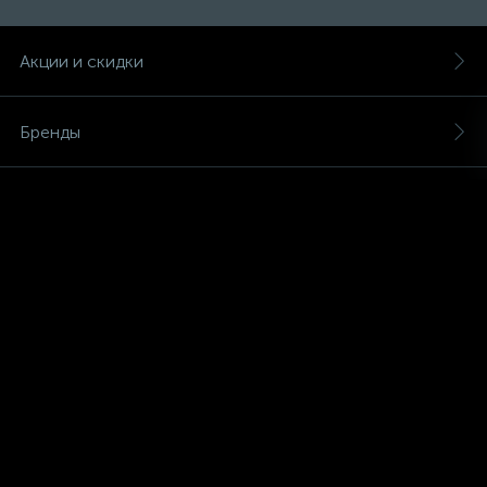
Счётчики электроэнергии
Акции и скидки
Телекоммуникационные розетки
Бренды
Трансформаторы
Магазины
Трансформаторы для ламп
Услуги
Трансформаторы тока
О магазине
10
Тройники и переходники электрические
Новости
Трубки термоусадочные
Обзоры