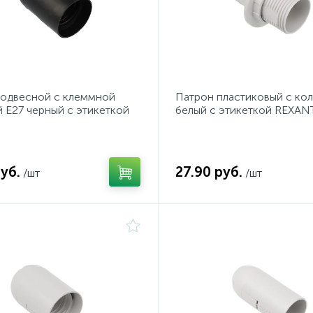
подвесной с клеммной
Патрон пластиковый с ко
 E27 черный с этикеткой
белый c этикеткой REXAN
уб.
27.90 руб.
/шт
/шт