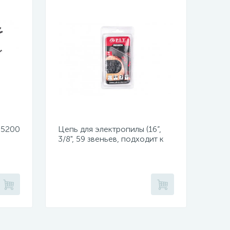
 5200
Цепь для электропилы (16”,
3/8", 59 звеньев, подходит к
й,
PKE405-D1, PKE405-C4,
PKE405-C5)