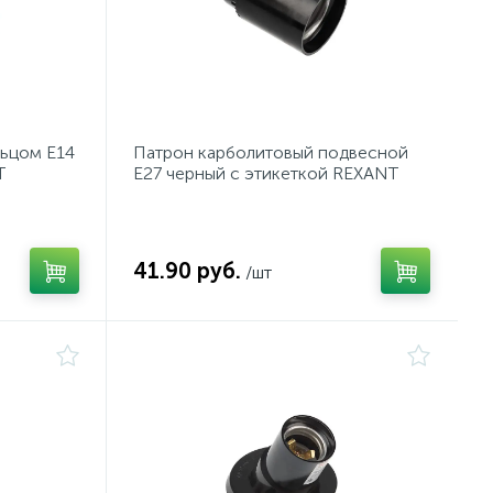
льцом Е14
Патрон карболитовый подвесной
T
Е27 черный c этикеткой REXANT
41.90 руб.
/шт