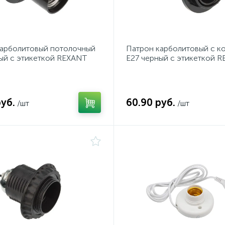
карболитовый потолочный
Патрон карболитовый с к
ый c этикеткой REXANT
Е27 черный c этикеткой 
руб.
60.90 руб.
/шт
/шт