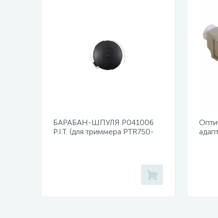
БАРАБАН-ШПУЛЯ Р041006
Опти
P.I.T. (для триммера PTR750-
адап
EL)
duple