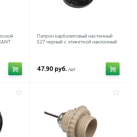
есной
Патрон карболитовый настенный
EXANT
Е27 черный c этикеткой наклонный
REXANT
47.90 руб.
/шт