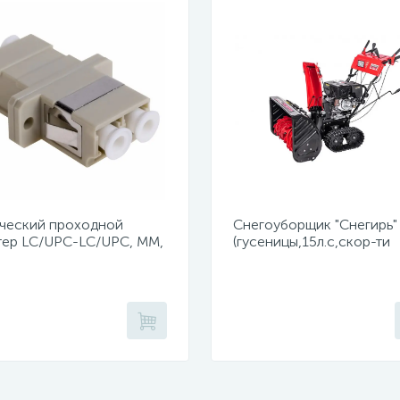
ческий проходной
Снегоуборщик "Снегирь"
тер LC/UPC-LC/UPC, MM,
(гусеницы,15л.с,скор-ти
x (уп 50шт.)
6в/2н,ш71см,в54см,ручно
сеть 220Вт,фара)