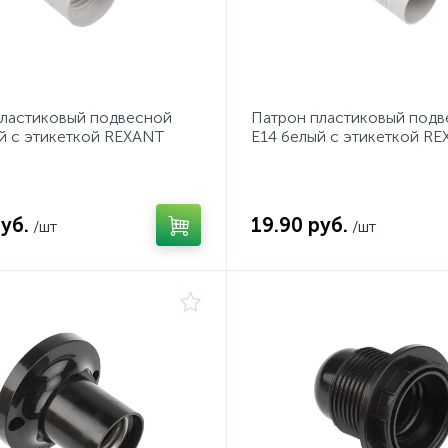
пластиковый подвесной
Патрон пластиковый подв
й c этикеткой REXANT
Е14 белый c этикеткой R
уб.
19.90 руб.
/шт
/шт