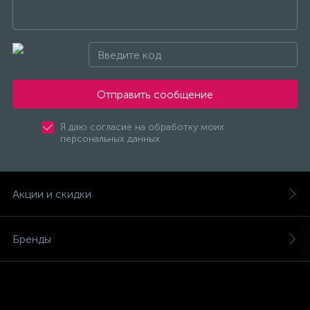
(безвинтовые зажимы)
Сетевые кабели (витая пара)
Сетевые фильтры
Отправить сообщение
Я даю согласие на обработку моих
Силовые разъемы
персональных данных
Скобы электроустановочные
Акции и скидки
Соединительные изолирующие зажимы
Бренды
Стяжки и хомуты
Магазины