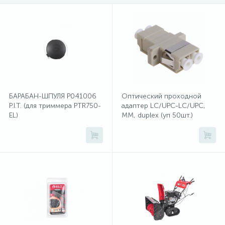
Счётчики электроэнергии
Телекоммуникационные розетки
Трансформаторы
БАРАБАН-ШПУЛЯ Р041006
Оптический проходной
Трансформаторы для ламп
P.I.T. (для триммера PTR750-
адаптер LC/UPC-LC/UPC,
EL)
MM, duplex (уп 50шт.)
Трансформаторы тока
10
Тройники и переходники электрические
Трубки термоусадочные