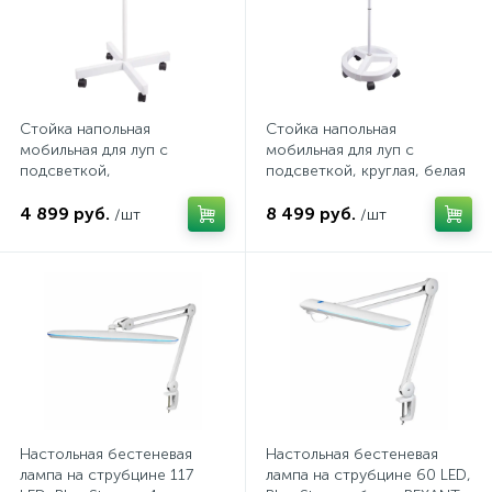
Трек системы
Стекла защитные
Пистолеты для вязки арматуры
Патроны для ламп
Фонари
Страховочные пояса
Пистолеты для герметиков аккумуляторные
Патроны и переходники для ламп
Стойка напольная
Стойка напольная
мобильная для луп с
мобильная для луп с
подсветкой,
подсветкой, круглая, белая
четырехлучевая, белая
REXANT
Штативы для прожекторов
Страховочные привязи
Пистолеты клеевые
Патч-корды и витые пары
REXANT
4 899 руб.
8 499 руб.
/шт
/шт
2
Электрогирлянды
Страховочные устройства
Рубанки
Предохранители
Стропы страховочные
Степлеры
Провода, кабели
Шлемы для пескоструйных работ
Строительные радио и фонари
Протяжки для кабелей
Настольная бестеневая
Настольная бестеневая
лампа на струбцине 117
лампа на струбцине 60 LED,
Щитки лицевые
Фены технические
Прочие электроустановочные изделия