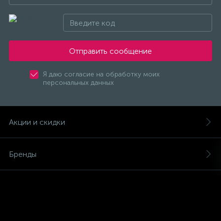
Электродвигатели
Электроизоляция
Отправить сообщение
41
Электроустановочные изделия
Я даю согласие на обработку моих
персональных данных
Ящики с понижающим трансформатором (ЯТП)
Акции и скидки
Бренды
Магазины
Услуги