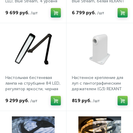
LED, Blue Stream, 4 уровня
Blue Stream, белая REXANT
яркости, белая REXANT
9 699 руб.
6 799 руб.
/шт
/шт
1
Фрезеры
Рамки (розеток и выключателей)
2
Штроборезы
Реле и контакторы
Розетки TV, аудио, телефон, компьютер
5
Розетки и механизмы электрические
Настольная бестеневая
Настенное крепление для
лампа на струбцине 84 LED,
луп с пантографическим
регулятор яркости, черная
держателем (G3) REXANT
5
Розетки электрические
REXANT
9 299 руб.
819 руб.
/шт
/шт
Розеточные колодки и катушки для удлинителей
Самозажимные клеммники и клеммные колодки