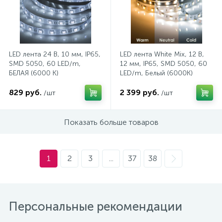
(безвинтовые зажимы)
Сетевые кабели (витая пара)
LED лента 24 В, 10 мм, IP65,
LED лента White Mix, 12 В,
Сетевые фильтры
SMD 5050, 60 LED/m,
12 мм, IP65, SMD 5050, 60
БЕЛАЯ (6000 К)
LED/m, Белый (6000К)
+Теплый Белый (3000К)
829 руб.
2 399 руб.
/шт
/шт
Силовые разъемы
Показать больше товаров
Скобы электроустановочные
1
2
3
...
37
38
Соединительные изолирующие зажимы
Стяжки и хомуты
Персональные рекомендации