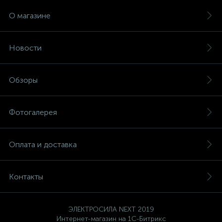
О магазине
1
Фрезеры
Рамки (розеток и выключателей)
Новости
2
Штроборезы
Реле и контакторы
Обзоры
Розетки TV, аудио, телефон, компьютер
Фотогалерея
5
Розетки и механизмы электрические
Оплата и доставка
5
Розетки электрические
Контакты
Розеточные колодки и катушки для удлинителей
ЭЛЕКТРОСИЛА NEXT 2019
Самозажимные клеммники и клеммные колодки
Интернет-магазин на 1С-Битрикс