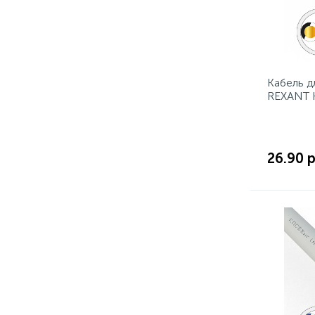
Кабель д
REXANT К
мм², бух
26.90 р