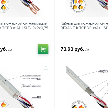
ля пожарной сигнализации
Кабель для пожарной сиг
ПСВВнг(А)-LSLTx 2x2x0,75
REXANT КПСВЭВнг(А)-LSL
та 200 м
2x2x0,75 мм², бухта 200 м
уб.
70.90 руб.
/м
/м