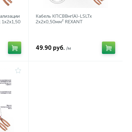
нализации
Кабель КПСВВнг(А)-LSLTx
 1x2x1,50
2x2x0,50мм² REXANT
49.90 руб.
/м