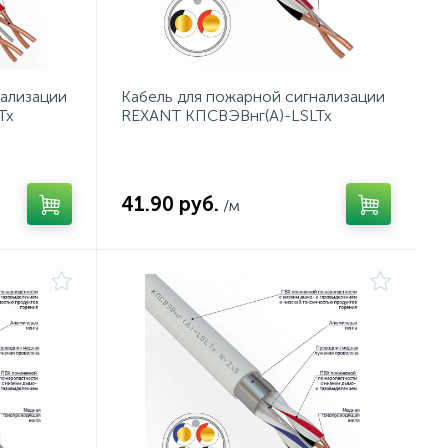
нализации
Кабель для пожарной сигнализации
Tx
REXANT КПСВЭВнг(А)-LSLTx
1x2x0,75 мм², бухта 200 м
41.90 руб.
/м