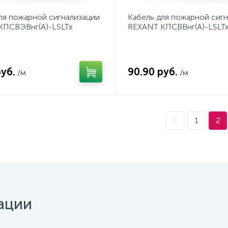
ля пожарной сигнализации
Кабель для пожарной сиг
КПСВЭВнг(А)-LSLTx
REXANT КПСВВнг(А)-LSLTx
 мм², бухта 200 м
мм², бухта 200 м
руб.
90.90 руб.
/м
/м
1
2
ации