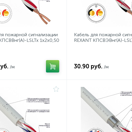
ля пожарной сигнализации
Кабель для пожарной сиг
ПСВВнг(А)-LSLTx 1x2x0,50
REXANT КПСВЭВнг(А)-LSL
та 200 м
1x2x0,50 мм², бухта 200 м
уб.
30.90 руб.
/м
/м