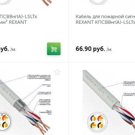
ПСВВнг(А)-LSLTx
Кабель для пожарной сиг
0мм² REXANT
REXANT КПСВВнг(А)-LSLTx
мм², бухта 200 м
руб.
66.90 руб.
/м
/м