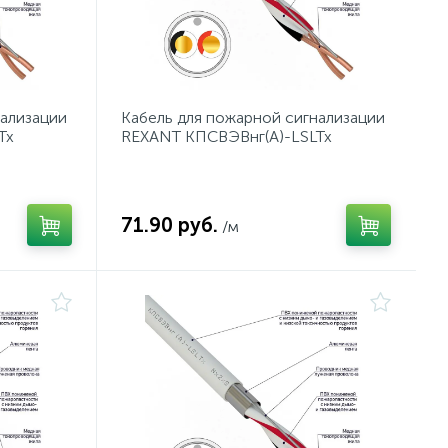
нализации
Кабель для пожарной сигнализации
Tx
REXANT КПСВЭВнг(А)-LSLTx
1x2x1,50 мм², бухта 200 м
71.90 руб.
/м