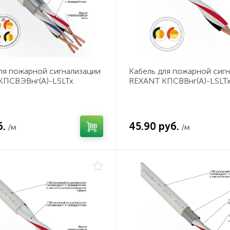
ля пожарной сигнализации
Кабель для пожарной сиг
КПСВЭВнг(А)-LSLTx
REXANT КПСВВнг(А)-LSLTx
 мм², бухта 200 м
мм², бухта 200 м
б.
45.90 руб.
/м
/м