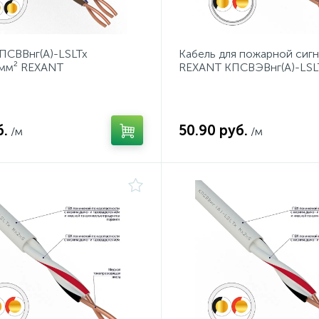
ПСВВнг(А)-LSLTx
Кабель для пожарной сиг
0мм² REXANT
REXANT КПСВЭВнг(А)-LSL
1x2x1,00 мм², бухта 200 м
б.
50.90 руб.
/м
/м