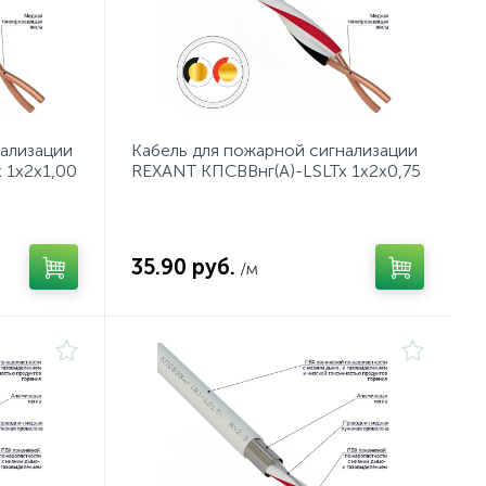
нализации
Кабель для пожарной сигнализации
 1x2x1,00
REXANT КПСВВнг(А)-LSLTx 1x2x0,75
мм², бухта 200 м
35.90 руб.
/м