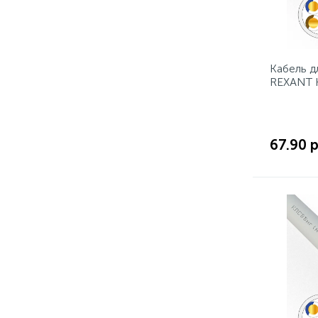
Кабель д
REXANT К
мм², бух
67.90 р