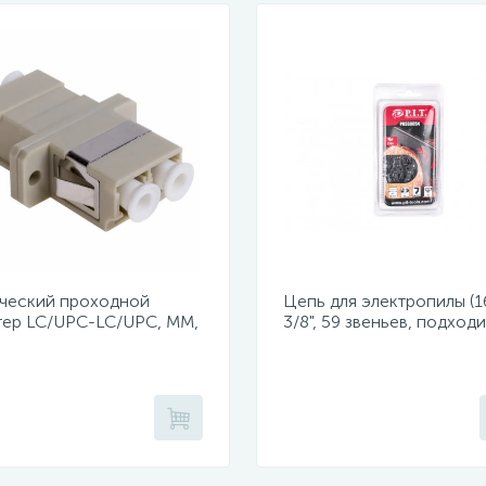
ческий проходной
Цепь для электропилы (16
тер LC/UPC-LC/UPC, MM,
3/8", 59 звеньев, подходи
x (уп 50шт.)
PKE405-D1, PKE405-C4,
PKE405-C5)