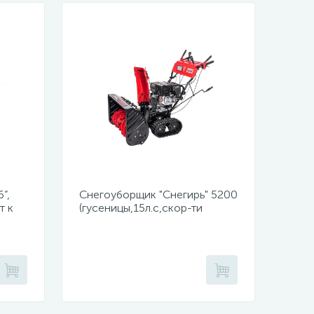
”,
Снегоуборщик "Снегирь" 5200
т к
(гусеницы,15л.с,скор-ти
6в/2н,ш71см,в54см,ручной,
сеть 220Вт,фара)