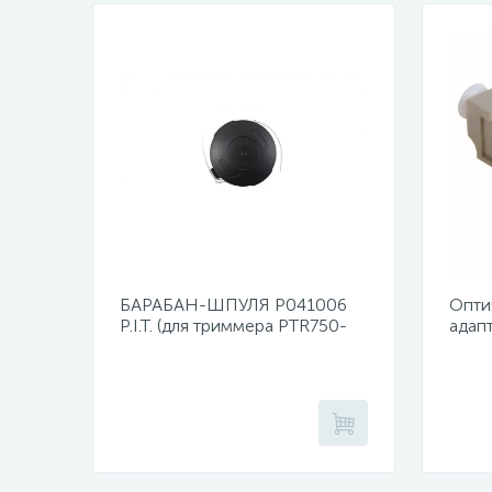
БАРАБАН-ШПУЛЯ Р041006
Опти
P.I.T. (для триммера PTR750-
адап
EL)
duple