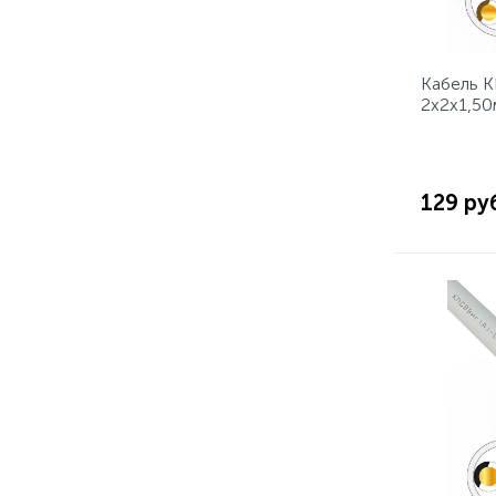
Кабель К
2x2x1,5
129 ру