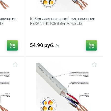
нализации
Кабель для пожарной сигнализации
Tx
REXANT КПСВЭВнг(А)-LSLTx
2x2x0,50 мм², бухта 200 м
54.90 руб.
/м