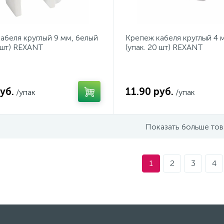
абеля круглый 9 мм, белый
Крепеж кабеля круглый 4 
0 шт) REXANT
(упак. 20 шт) REXANT
уб.
11.90 руб.
/упак
/упак
Показать больше то
1
2
3
4