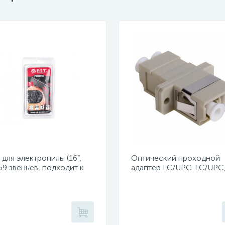
для электропилы (16”,
Оптический проходной
 59 звеньев, подходит к
адаптер LC/UPC-LC/UPC
05-D1, PKE405-C4,
duplex (уп 50шт.)
05-C5)