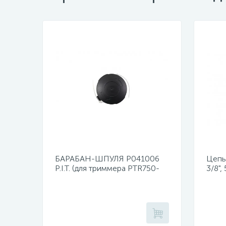
БАРАБАН-ШПУЛЯ Р041006
Цепь 
P.I.T. (для триммера PTR750-
3/8",
EL)
PKE4
PKE4