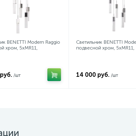
ик BENETTI Modern Raggio
Светильник BENETTI Mode
й хром, 5хMR11,
подвесной хром, 5хMR11,
ия MOD-045
коллекция MOD-046
 руб.
14 000 руб.
/шт
/шт
ации