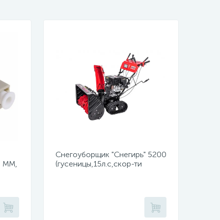
Снегоуборщик "Снегирь" 5200
, MM,
(гусеницы,15л.с,скор-ти
6в/2н,ш71см,в54см,ручной,
сеть 220Вт,фара)