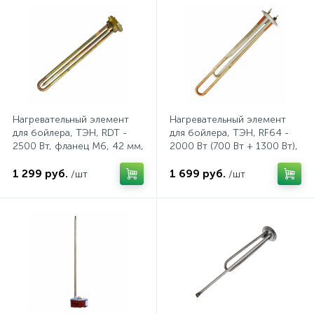
Счётчики электроэнергии
Телекоммуникационные розетки
Трансформаторы
Нагревательный элемент
Нагревательный элемент
для бойлера, ТЭН, RDT -
для бойлера, ТЭН, RF64 -
Трансформаторы для ламп
2500 Вт, фланец М6, 42 мм,
2000 Вт (700 Вт + 1300 Вт),
с прокладкой
фланец М4, 64 мм
1 299 руб.
1 699 руб.
/шт
/шт
Трансформаторы тока
10
Тройники и переходники электрические
Трубки термоусадочные