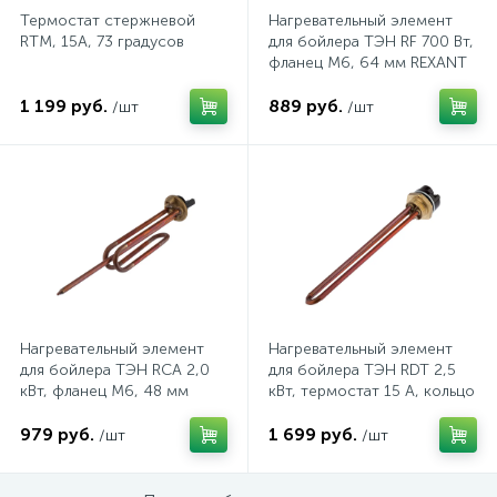
Трубы для электропроводки
Термостат стержневой
Нагревательный элемент
RTM, 15A, 73 градусов
для бойлера ТЭН RF 700 Вт,
фланец М6, 64 мм REXANT
Удлинители электрические
1 199 руб.
889 руб.
/шт
/шт
7
Умные розетки и таймеры
21
Управление электричеством
Устройства защиты от искрения (УЗИС)
Нагревательный элемент
Нагревательный элемент
для бойлера ТЭН RCA 2,0
для бойлера ТЭН RDT 2,5
Шины нулевые
кВт, фланец М6, 48 мм
кВт, термостат 15 A, кольцо
REXANT
уплотнительное D 42 мм RE
979 руб.
1 699 руб.
/шт
/шт
Щиты электрические, боксы