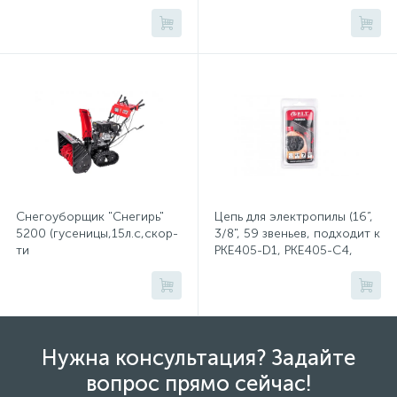
Снегоуборщик "Снегирь"
Цепь для электропилы (16”,
5200 (гусеницы,15л.с,скор-
3/8", 59 звеньев, подходит к
ти
PKE405-D1, PKE405-C4,
6в/2н,ш71см,в54см,ручной,
PKE405-C5)
сеть 220Вт,фара)
Нужна консультация? Задайте
вопрос прямо сейчас!