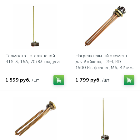
1
Фрезеры
Рамки (розеток и выключателей)
2
Штроборезы
Реле и контакторы
Термостат стержневой
Нагревательный элемент
Розетки TV, аудио, телефон, компьютер
RTS-3, 16A, 70/83 градуса
для бойлера, ТЭН, RDT -
1500 Вт, фланец М6, 42 мм,
с терморегулятором 70
5
Розетки и механизмы электрические
1 599 руб.
град
1 799 руб.
/шт
/шт
5
Розетки электрические
Розеточные колодки и катушки для удлинителей
Самозажимные клеммники и клеммные колодки