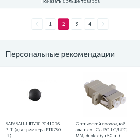
Показать больше товаров
Электродвигатели
1
2
3
4
Электроизоляция
41
Электроустановочные изделия
Персональные рекомендации
Ящики с понижающим трансформатором (ЯТП)
БАРАБАН-ШПУЛЯ Р041006
Оптический проходной
P.I.T. (для триммера PTR750-
адаптер LC/UPC-LC/UPC,
EL)
MM, duplex (уп 50шт.)