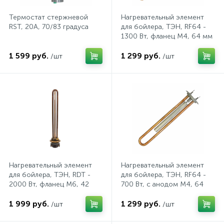
Термостат стержневой
Нагревательный элемент
Трек системы
Стекла защитные
Пистолеты для вязки арматуры
Патроны для ламп
RST, 20A, 70/83 градуса
для бойлера, ТЭН, RF64 -
1300 Вт, фланец М4, 64 мм
1 599 руб.
1 299 руб.
/шт
/шт
Фонари
Страховочные пояса
Пистолеты для герметиков аккумуляторные
Патроны и переходники для ламп
Штативы для прожекторов
Страховочные привязи
Пистолеты клеевые
Патч-корды и витые пары
2
Электрогирлянды
Страховочные устройства
Рубанки
Предохранители
Стропы страховочные
Степлеры
Провода, кабели
Нагревательный элемент
Нагревательный элемент
для бойлера, ТЭН, RDT -
для бойлера, ТЭН, RF64 -
2000 Вт, фланец М6, 42
700 Вт, с анодом М4, 64
Шлемы для пескоструйных работ
Строительные радио и фонари
Протяжки для кабелей
мм, с терморегулятором
мм (U296)
70 град
1 999 руб.
1 299 руб.
/шт
/шт
Щитки лицевые
Фены технические
Прочие электроустановочные изделия