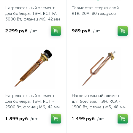
(безвинтовые зажимы)
Нагревательный элемент
Термостат стержневой
для бойлера, ТЭН, RCT PA -
RTR, 20А, 80 градусов
Сетевые кабели (витая пара)
3000 Вт, фланец М6, 42 мм
2 299 руб.
989 руб.
/шт
/шт
Сетевые фильтры
Силовые разъемы
Скобы электроустановочные
Нагревательный элемент
Нагревательный элемент
Соединительные изолирующие зажимы
для бойлера, ТЭН, RCT -
для бойлера, ТЭН, RCA -
2500 Вт, фланец М6, 42 мм,
1500 Вт, фланец М5, 48 мм
с терморегулятором 70
Стяжки и хомуты
град
1 899 руб.
1 499 руб.
/шт
/шт