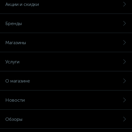
(безвинтовые зажимы)
Акции и скидки
Сетевые кабели (витая пара)
Бренды
Сетевые фильтры
Магазины
Силовые разъемы
Услуги
Скобы электроустановочные
О магазине
Соединительные изолирующие зажимы
Новости
Стяжки и хомуты
Обзоры