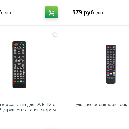
б.
379 руб.
/шт
/шт
иверсальный для DVB-T2 с
Пульт для ресиверов Трик
 управления телевизором
-014) REXANT