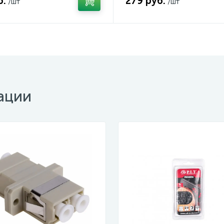
б.
279 руб.
/шт
/шт
ации