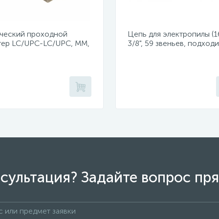
ческий проходной
Цепь для электропилы (16
тер LC/UPC-LC/UPC, MM,
3/8", 59 звеньев, подходи
x (уп 50шт.)
PKE405-D1, PKE405-C4,
PKE405-C5)
сультация? Задайте вопрос пря