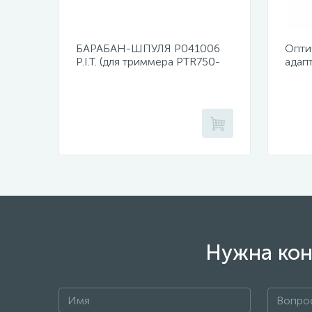
БАРАБАН-ШПУЛЯ Р041006
Опти
P.I.T. (для триммера PTR750-
адап
EL)
duple
Нужна кон