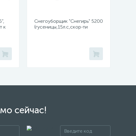
”,
Снегоуборщик "Снегирь" 5200
т к
(гусеницы,15л.с,скор-ти
6в/2н,ш71см,в54см,ручной,
сеть 220Вт,фара)
мо сейчас!