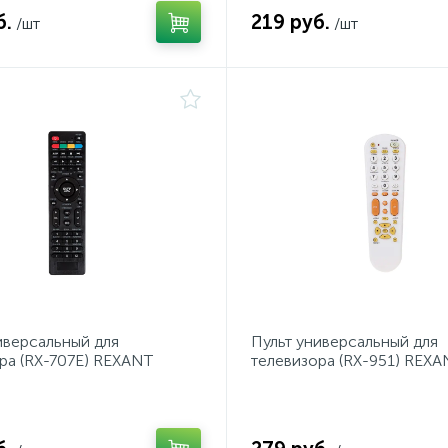
б.
219 руб.
/шт
/шт
иверсальный для
Пульт универсальный для
ра (RX-707E) REXANT
телевизора (RX-951) REXA