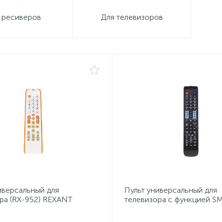
 ресиверов
Для телевизоров
иверсальный для
Пульт универсальный для
ра (RX-952) REXANT
телевизора с функцией S
(ST-01) REXANT