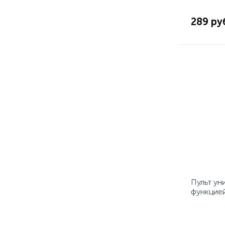
289 ру
Пульт ун
функцией
(RX-DVB