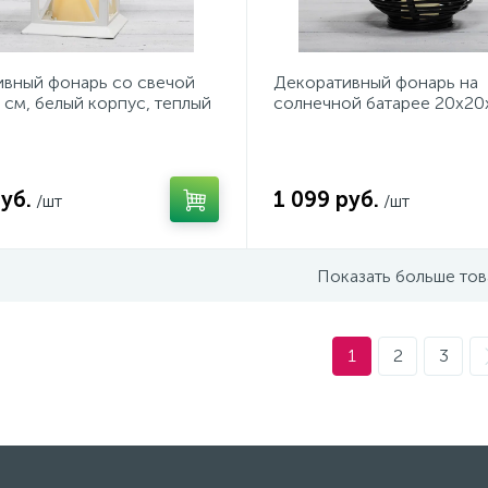
ивный фонарь со свечой
Декоративный фонарь на
 см, белый корпус, теплый
солнечной батарее 20х20
вет свечения NEON-NIGHT
черный плетеный корпус, 
белый цвет свеч
уб.
1 099 руб.
/шт
/шт
Показать больше то
1
2
3