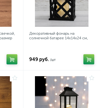
свечкой,
Декоративный фонарь на
 размер
солнечной батарее 14х14х24 см,
й белый
черный плетеный корпус, теплый
белый цвет свеч
949 руб.
/шт