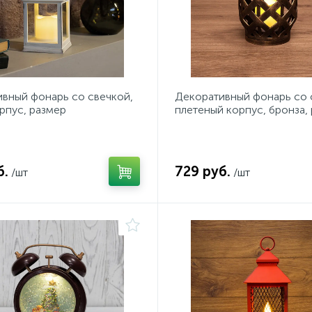
вный фонарь со свечкой,
Декоративный фонарь со 
рпус, размер
плетеный корпус, бронза,
5х22,35 см, цвет ТЕПЛЫЙ
14х14х16,5 см, цвет теплы
б.
729 руб.
/шт
/шт