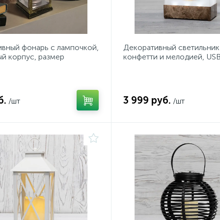
вный фонарь с лампочкой,
Декоративный светильник
й корпус, размер
конфетти и мелодией, U
5х22,5 см, цвет ТЕПЛЫЙ
NIGHT_позиция под заказ
б.
3 999 руб.
/шт
/шт