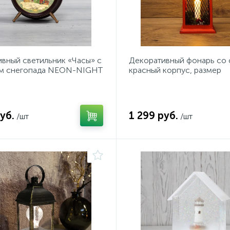
вный светильник «Часы» с
Декоративный фонарь со 
м снегопада NEON-NIGHT
красный корпус, размер
13.5х13.5х30,5 см, цвет 
БЕЛЫЙ
уб.
1 299 руб.
/шт
/шт