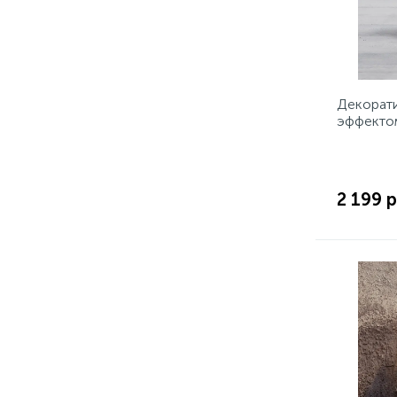
Декорати
эффекто
2 199 р