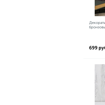
Декорати
бронзовы
10.5х10.
БЕЛЫЙ
699 ру