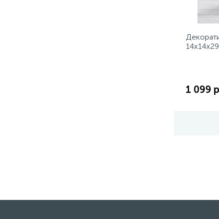
Декорат
14x14x29
белый ц
1 099 р