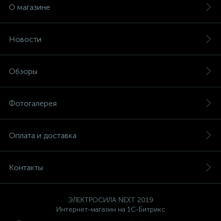
О магазине
1
Фрезеры
Рамки (розеток и выключателей)
Новости
2
Штроборезы
Реле и контакторы
Обзоры
Розетки TV, аудио, телефон, компьютер
Фотогалерея
5
Розетки и механизмы электрические
Оплата и доставка
5
Розетки электрические
Контакты
Розеточные колодки и катушки для удлинителей
ЭЛЕКТРОСИЛА NEXT 2019
Интернет-магазин на 1С-Битрикс
Самозажимные клеммники и клеммные колодки