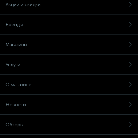
(безвинтовые зажимы)
Акции и скидки
Сетевые кабели (витая пара)
Бренды
Сетевые фильтры
Магазины
Силовые разъемы
Услуги
Скобы электроустановочные
О магазине
Соединительные изолирующие зажимы
Новости
Стяжки и хомуты
Обзоры