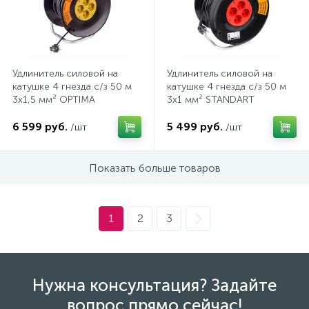
Трек системы
Стекла защитные
Пистолеты для вязки арматуры
Патроны для ламп
Удлинитель силовой на
Удлинитель силовой на
Фонари
Страховочные пояса
Пистолеты для герметиков аккумуляторные
Патроны и переходники для ламп
катушке 4 гнезда с/з 50 м
катушке 4 гнезда с/з 50 м
3х1,5 мм² OPTIMA
3х1 мм² STANDART
PROCONNECT
PROCONNECT
Штативы для прожекторов
Страховочные привязи
Пистолеты клеевые
Патч-корды и витые пары
6 599 руб.
5 499 руб.
/шт
/шт
2
Показать больше товаров
Электрогирлянды
Страховочные устройства
Рубанки
Предохранители
Стропы страховочные
Степлеры
Провода, кабели
1
2
3
Шлемы для пескоструйных работ
Строительные радио и фонари
Протяжки для кабелей
Нужна консультация? Задайте
вопрос прямо сейчас!
Щитки лицевые
Фены технические
Прочие электроустановочные изделия