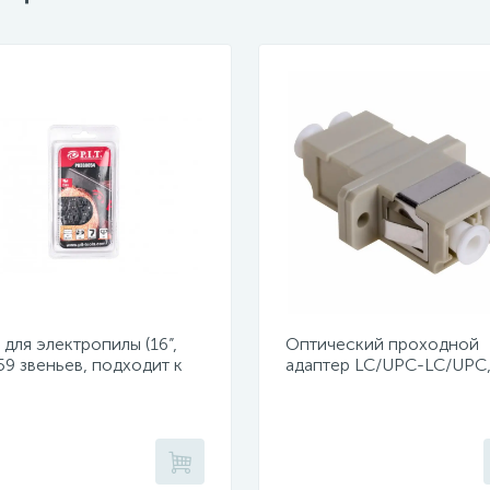
для электропилы (16”,
Оптический проходной
 59 звеньев, подходит к
адаптер LC/UPC-LC/UPC
05-D1, PKE405-C4,
duplex (уп 50шт.)
05-C5)