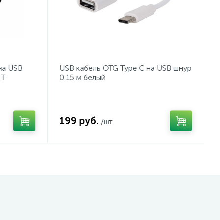
на USB
USB кабель OTG Type C на USB шнур
NT
0.15 м белый
199 руб.
/шт