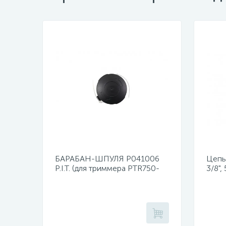
БАРАБАН-ШПУЛЯ Р041006
Цепь 
P.I.T. (для триммера PTR750-
3/8",
EL)
PKE4
PKE4