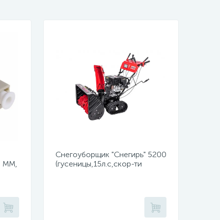
Снегоуборщик "Снегирь" 5200
, MM,
(гусеницы,15л.с,скор-ти
6в/2н,ш71см,в54см,ручной,
сеть 220Вт,фара)