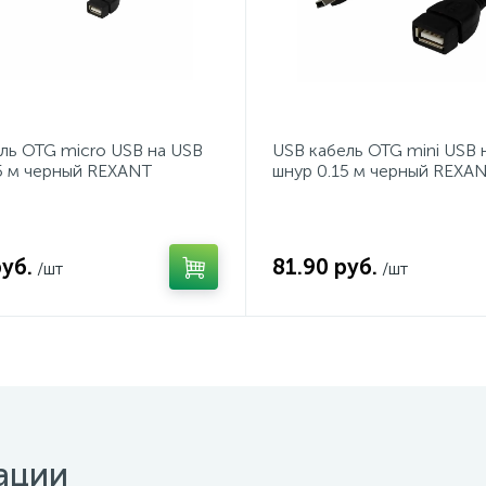
ль OTG micro USB на USB
USB кабель OTG mini USB 
5 м черный REXANT
шнур 0.15 м черный REXA
руб.
81.90 руб.
/шт
/шт
ации