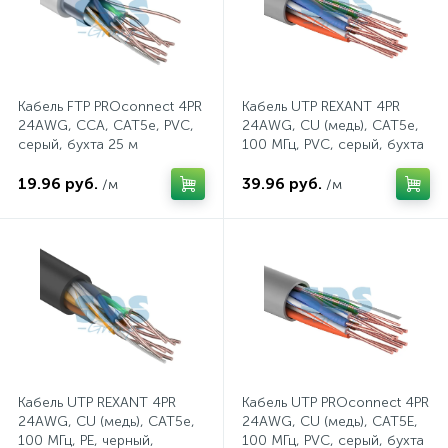
Трек системы
Стекла защитные
Пистолеты для вязки арматуры
Патроны для ламп
Кабель FTP PROconnect 4PR
Кабель UTP REXANT 4PR
Фонари
Страховочные пояса
Пистолеты для герметиков аккумуляторные
Патроны и переходники для ламп
24AWG, CCA, CAT5e, PVC,
24AWG, CU (медь), CAT5e,
серый, бухта 25 м
100 МГц, PVC, серый, бухта
25 м
Штативы для прожекторов
Страховочные привязи
Пистолеты клеевые
Патч-корды и витые пары
19.96 руб.
39.96 руб.
/м
/м
2
Электрогирлянды
Страховочные устройства
Рубанки
Предохранители
Стропы страховочные
Степлеры
Провода, кабели
Шлемы для пескоструйных работ
Строительные радио и фонари
Протяжки для кабелей
Кабель UTP REXANT 4PR
Кабель UTP PROconnect 4PR
24AWG, CU (медь), CAT5e,
24AWG, CU (медь), CAT5E,
Щитки лицевые
Фены технические
Прочие электроустановочные изделия
100 МГц, PE, черный,
100 МГц, PVC, серый, бухта