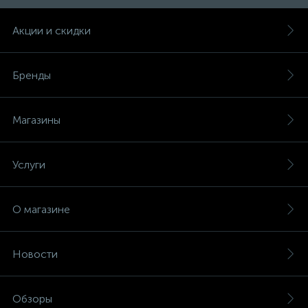
Трубы для электропроводки
Акции и скидки
Удлинители электрические
Бренды
7
Умные розетки и таймеры
Магазины
21
Управление электричеством
Услуги
Устройства защиты от искрения (УЗИС)
О магазине
Шины нулевые
Новости
Щиты электрические, боксы
Обзоры