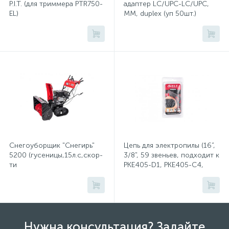
P.I.T. (для триммера PTR750-
(безвинтовые зажимы)
адаптер LC/UPC-LC/UPC,
EL)
MM, duplex (уп 50шт.)
Сетевые кабели (витая пара)
Сетевые фильтры
Силовые разъемы
Скобы электроустановочные
Снегоуборщик "Снегирь"
Цепь для электропилы (16”,
5200 (гусеницы,15л.с,скор-
3/8", 59 звеньев, подходит к
ти
PKE405-D1, PKE405-C4,
Соединительные изолирующие зажимы
6в/2н,ш71см,в54см,ручной,
PKE405-C5)
сеть 220Вт,фара)
Стяжки и хомуты
Нужна консультация? Задайте