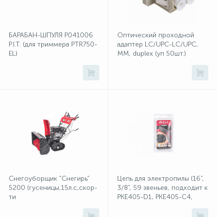
1
Фрезеры
Рамки (розеток и выключателей)
БАРАБАН-ШПУЛЯ Р041006
Оптический проходной
P.I.T. (для триммера PTR750-
адаптер LC/UPC-LC/UPC,
EL)
MM, duplex (уп 50шт.)
2
Штроборезы
Реле и контакторы
Розетки TV, аудио, телефон, компьютер
5
Розетки и механизмы электрические
5
Розетки электрические
Снегоуборщик "Снегирь"
Цепь для электропилы (16”,
Розеточные колодки и катушки для удлинителей
5200 (гусеницы,15л.с,скор-
3/8", 59 звеньев, подходит к
ти
PKE405-D1, PKE405-C4,
6в/2н,ш71см,в54см,ручной,
PKE405-C5)
Самозажимные клеммники и клеммные колодки
сеть 220Вт,фара)