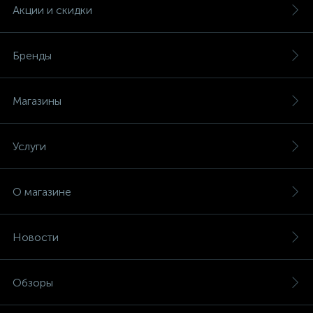
(безвинтовые зажимы)
Акции и скидки
Сетевые кабели (витая пара)
Бренды
Сетевые фильтры
Магазины
Силовые разъемы
Услуги
Скобы электроустановочные
О магазине
Соединительные изолирующие зажимы
Новости
Стяжки и хомуты
Обзоры