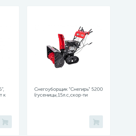
”,
Снегоуборщик "Снегирь" 5200
т к
(гусеницы,15л.с,скор-ти
6в/2н,ш71см,в54см,ручной,
сеть 220Вт,фара)