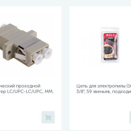
ческий проходной
Цепь для электропилы (16
тер LC/UPC-LC/UPC, MM,
3/8", 59 звеньев, подходи
x (уп 50шт.)
PKE405-D1, PKE405-C4,
PKE405-C5)