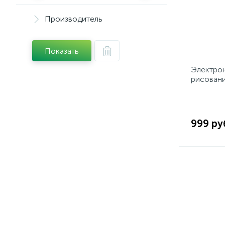
Производитель
Показать
Электрон
рисовани
999 ру