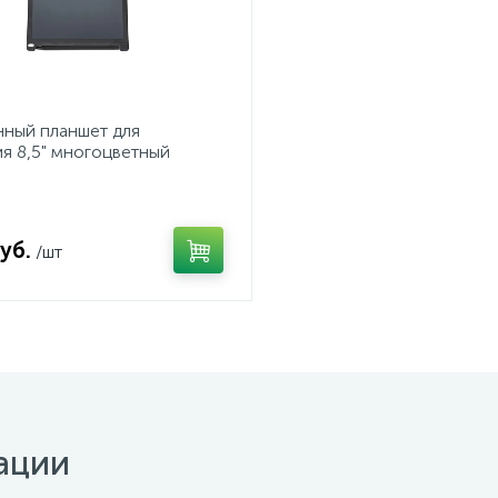
ный планшет для
я 8,5" многоцветный
уб.
/шт
ации