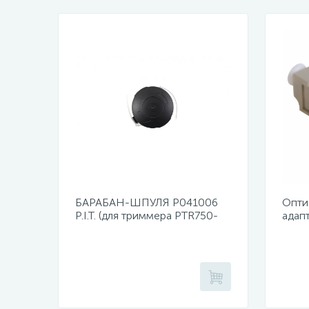
БАРАБАН-ШПУЛЯ Р041006
Опти
P.I.T. (для триммера PTR750-
адап
EL)
duple