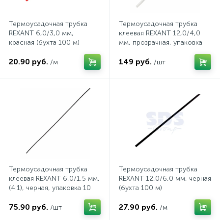
33
2
1
Шнур сетевой, евро-разём C5/C6
Светильники переносные
Принадлежности для касок
Ножницы
Клеммные колодки винтовые
Промо-гирлянды
Термоусадочная трубка
Термоусадочная трубка
REXANT 6,0/3,0 мм,
клеевая REXANT 12,0/4,0
красная (бухта 100 м)
мм, прозрачная, упаковка
9
10 шт. по 1 м
Шнур сетевой, евро-разём C7/C8
Светильники подвесные
Противошумные наушники
Ножницы электрические листовые
Кольцевые клеммы и наконечники (тип О)
Тающие сосульки
20.90 руб.
149 руб.
/м
/шт
2
9
Шнур сетевой, евро-разём С13/C14
Светильники уличные
Рабочие рукавицы
Ножовки
Коробки монтажные
Фигуры из дюралайта
17
Шнур Стерео 3,5 мм - RCA
Светодиодные ленты
Респираторы
Отпариватели промышленные
Лампы
19
6
Шнур Стерео 3,5 мм - Стерео 3,5 мм
Светодиодные ленты, дюралайт
Сварочные краги
Перфораторы
Лампы и лампочки
Термоусадочная трубка
Термоусадочная трубка
35
клеевая REXANT 6,0/1,5 мм,
REXANT 12,0/6,0 мм, черная
Шнур ТВ
Споты
Сварочные очки
Пилы торцовочные
Металлорукава
(4:1), черная, упаковка 10
(бухта 100 м)
шт. по 1 м
75.90 руб.
27.90 руб.
Оборудование защиты и коммутации для
/шт
/м
Торшеры
Светофильтры сварочных масок
Пилы циркулярные
промышленной установки