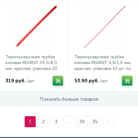
(безвинтовые зажимы)
Сетевые кабели (витая пара)
Сетевые фильтры
Термоусадочная трубка
Термоусадочная трубка
Силовые разъемы
клеевая REXANT 24,0/8,0
клеевая REXANT 4,8/1,6 мм,
мм, красная, упаковка 20
красная, упаковка 10 шт. по
шт. по 1 м
1 м
Скобы электроустановочные
319 руб.
53.90 руб.
/шт
/шт
Показать больше товаров
Соединительные изолирующие зажимы
Стяжки и хомуты
1
2
3
...
34
35