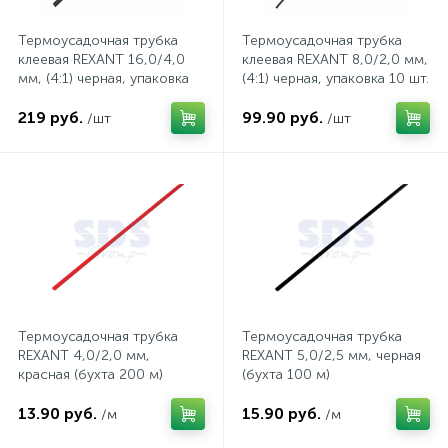
Термоусадочная трубка
Термоусадочная трубка
1
Фрезеры
Рамки (розеток и выключателей)
клеевая REXANT 16,0/4,0
клеевая REXANT 8,0/2,0 мм,
мм, (4:1) черная, упаковка
(4:1) черная, упаковка 10 шт.
10 шт. по 1 м
по 1 м
2
219 руб.
99.90 руб.
/шт
/шт
Штроборезы
Реле и контакторы
Розетки TV, аудио, телефон, компьютер
5
Розетки и механизмы электрические
5
Розетки электрические
Термоусадочная трубка
Термоусадочная трубка
REXANT 4,0/2,0 мм,
REXANT 5,0/2,5 мм, черная
красная (бухта 200 м)
(бухта 100 м)
Розеточные колодки и катушки для удлинителей
13.90 руб.
15.90 руб.
/м
/м
Самозажимные клеммники и клеммные колодки