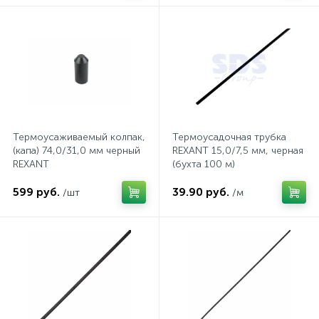
Трек системы
Стекла защитные
Пистолеты для вязки арматуры
Патроны для ламп
Фонари
Страховочные пояса
Пистолеты для герметиков аккумуляторные
Патроны и переходники для ламп
Штативы для прожекторов
Страховочные привязи
Пистолеты клеевые
Патч-корды и витые пары
Термоусаживаемый колпак,
Термоусадочная трубка
(капа) 74,0/31,0 мм черный
REXANT 15,0/7,5 мм, черная
REXANT
(бухта 100 м)
2
Электрогирлянды
Страховочные устройства
Рубанки
Предохранители
599 руб.
39.90 руб.
/шт
/м
Стропы страховочные
Степлеры
Провода, кабели
Шлемы для пескоструйных работ
Строительные радио и фонари
Протяжки для кабелей
Щитки лицевые
Фены технические
Прочие электроустановочные изделия