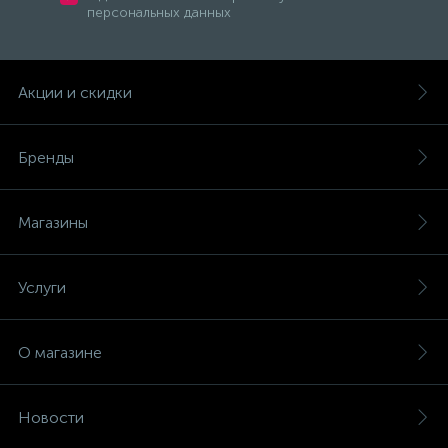
Трубы для электропроводки
персональных данных
Удлинители электрические
Акции и скидки
7
Умные розетки и таймеры
Бренды
21
Управление электричеством
Магазины
Устройства защиты от искрения (УЗИС)
Услуги
Шины нулевые
О магазине
Щиты электрические, боксы
Новости