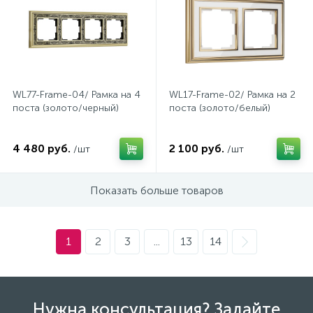
1
Фрезеры
Рамки (розеток и выключателей)
2
Штроборезы
Реле и контакторы
WL77-Frame-04/ Рамка на 4
WL17-Frame-02/ Рамка на 2
поста (золото/черный)
поста (золото/белый)
Розетки TV, аудио, телефон, компьютер
4 480 руб.
2 100 руб.
/шт
/шт
5
Розетки и механизмы электрические
Показать больше товаров
5
Розетки электрические
1
2
3
...
13
14
Розеточные колодки и катушки для удлинителей
Самозажимные клеммники и клеммные колодки
Нужна консультация? Задайте