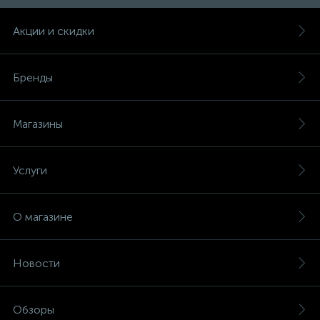
Счётчики электроэнергии
Акции и скидки
Телекоммуникационные розетки
Бренды
Трансформаторы
Магазины
Трансформаторы для ламп
Услуги
Трансформаторы тока
О магазине
10
Тройники и переходники электрические
Новости
Трубки термоусадочные
Обзоры