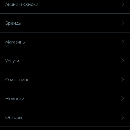
(безвинтовые зажимы)
Акции и скидки
Сетевые кабели (витая пара)
Бренды
Сетевые фильтры
Магазины
Силовые разъемы
Услуги
Скобы электроустановочные
О магазине
Соединительные изолирующие зажимы
Новости
Стяжки и хомуты
Обзоры