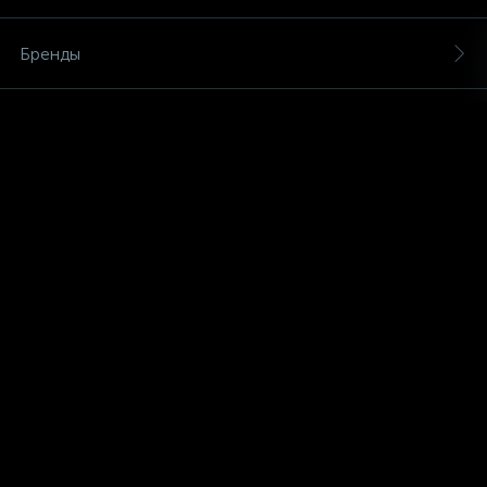
(безвинтовые зажимы)
Бренды
Сетевые кабели (витая пара)
Магазины
Сетевые фильтры
Услуги
Силовые разъемы
О магазине
Скобы электроустановочные
Новости
Соединительные изолирующие зажимы
Обзоры
Стяжки и хомуты
Фотогалерея