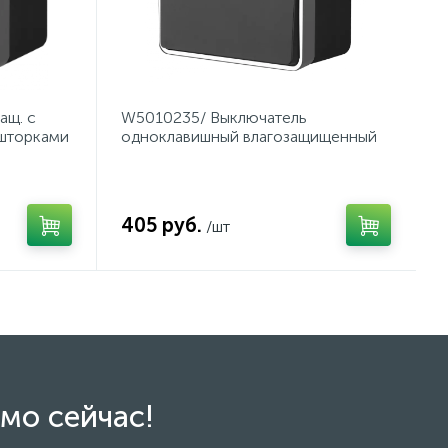
ащ. с
W5010235/ Выключатель
 шторками
одноклавишный влагозащищенный
Gallant (черный/хром)
405 руб.
/шт
мо сейчас!