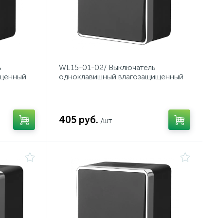
ь
WL15-01-02/ Выключатель
ищенный
одноклавишный влагозащищенный
Gallant (черный/хром)
405 руб.
/шт