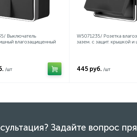
5/ Выключатель
W5071235/ Розетка влагоз
вишный влагозащищенный
зазем. с защит. крышкой и
(черный/хром)
Gallant (черный/хром)
б.
445 руб.
/шт
/шт
сультация? Задайте вопрос пря