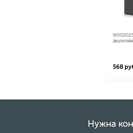
W502023
двухкла
Gallant 
568 ру
Нужна кон