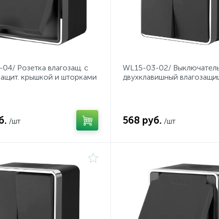
04/ Розетка влагозащ. с
WL15-03-02/ Выключател
 защит. крышкой и шторками
двухклавишный влагозащ
(черный/хром)
Gallant (черный/хром)
б.
568 руб.
/шт
/шт