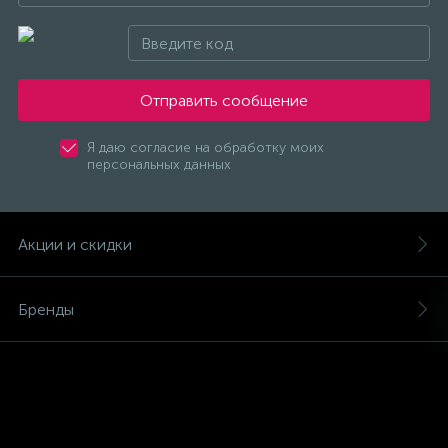
Счётчики электроэнергии
Телекоммуникационные розетки
Отправить сообщение
Трансформаторы
Я даю согласие на обработку моих
персональных данных
Трансформаторы для ламп
Акции и скидки
Трансформаторы тока
Бренды
10
Тройники и переходники электрические
Магазины
Трубки термоусадочные
Услуги