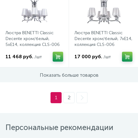
Трек системы
Стекла защитные
Пистолеты для вязки арматуры
Патроны для ламп
Люстра BENETTI Classic
Люстра BENETTI Classic
Фонари
Страховочные пояса
Пистолеты для герметиков аккумуляторные
Патроны и переходники для ламп
Decente хром/белый,
Decente хром/белый, 7хE14,
5хE14, коллекция CLS-006
коллекция CLS-006
Штативы для прожекторов
Страховочные привязи
Пистолеты клеевые
Патч-корды и витые пары
11 468 руб.
17 000 руб.
/шт
/шт
2
Показать больше товаров
Электрогирлянды
Страховочные устройства
Рубанки
Предохранители
Стропы страховочные
Степлеры
Провода, кабели
1
2
Шлемы для пескоструйных работ
Строительные радио и фонари
Протяжки для кабелей
Персональные рекомендации
Щитки лицевые
Фены технические
Прочие электроустановочные изделия