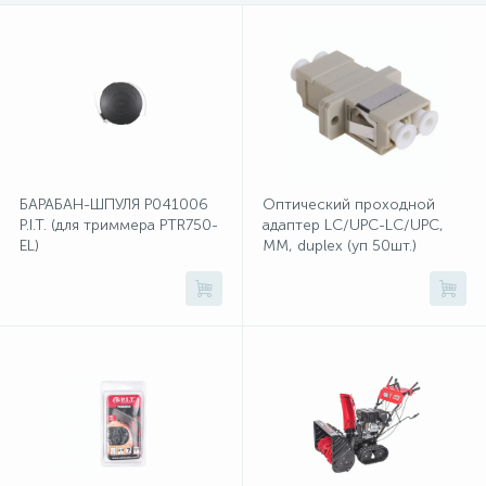
1
Фрезеры
Рамки (розеток и выключателей)
2
Штроборезы
Реле и контакторы
Розетки TV, аудио, телефон, компьютер
БАРАБАН-ШПУЛЯ Р041006
Оптический проходной
P.I.T. (для триммера PTR750-
адаптер LC/UPC-LC/UPC,
EL)
MM, duplex (уп 50шт.)
5
Розетки и механизмы электрические
5
Розетки электрические
Розеточные колодки и катушки для удлинителей
Самозажимные клеммники и клеммные колодки