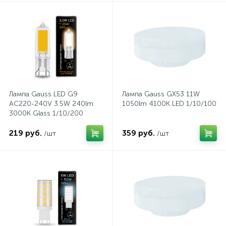
1
Фрезеры
Рамки (розеток и выключателей)
2
Штроборезы
Реле и контакторы
Розетки TV, аудио, телефон, компьютер
Лампа Gauss LED G9
Лампа Gauss GX53 11W
AC220-240V 3.5W 240lm
1050lm 4100K LED 1/10/100
3000K Glass 1/10/200
5
Розетки и механизмы электрические
219 руб.
359 руб.
/шт
/шт
5
Розетки электрические
Розеточные колодки и катушки для удлинителей
Самозажимные клеммники и клеммные колодки