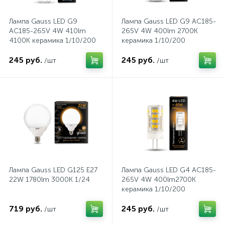
Лампа Gauss LED G9
Лампа Gauss LED G9 AC185-
Трек системы
Стекла защитные
Пистолеты для вязки арматуры
Патроны для ламп
AC185-265V 4W 410lm
265V 4W 400lm 2700K
4100K керамика 1/10/200
керамика 1/10/200
Фонари
Страховочные пояса
Пистолеты для герметиков аккумуляторные
Патроны и переходники для ламп
245 руб.
245 руб.
/шт
/шт
Штативы для прожекторов
Страховочные привязи
Пистолеты клеевые
Патч-корды и витые пары
2
Электрогирлянды
Страховочные устройства
Рубанки
Предохранители
Стропы страховочные
Степлеры
Провода, кабели
Лампа Gauss LED G125 E27
Лампа Gauss LED G4 AC185-
22W 1780lm 3000K 1/24
265V 4W 400lm2700K
Шлемы для пескоструйных работ
Строительные радио и фонари
Протяжки для кабелей
керамика 1/10/200
719 руб.
245 руб.
/шт
/шт
Щитки лицевые
Фены технические
Прочие электроустановочные изделия