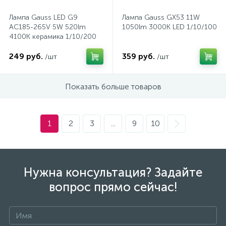
(безвинтовые зажимы)
Лампа Gauss LED G9
Лампа Gauss GX53 11W
AC185-265V 5W 520lm
1050lm 3000K LED 1/10/100
Сетевые кабели (витая пара)
4100K керамика 1/10/200
249 руб.
359 руб.
/шт
/шт
Сетевые фильтры
Показать больше товаров
Силовые разъемы
1
2
3
...
9
10
Скобы электроустановочные
Соединительные изолирующие зажимы
Нужна консультация? Задайте
вопрос прямо сейчас!
Стяжки и хомуты