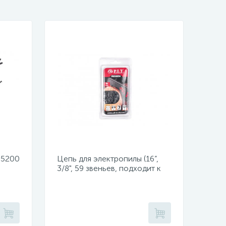
 5200
Цепь для электропилы (16”,
3/8", 59 звеньев, подходит к
й,
PKE405-D1, PKE405-C4,
PKE405-C5)