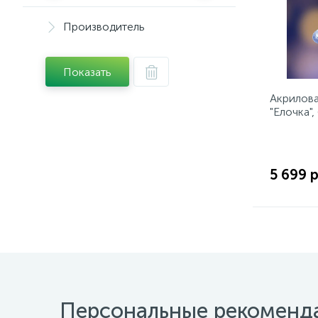
Производитель
Показать
Акрилова
"Елочка",
светоди
трансфо
5 699 р
Персональные рекоменд