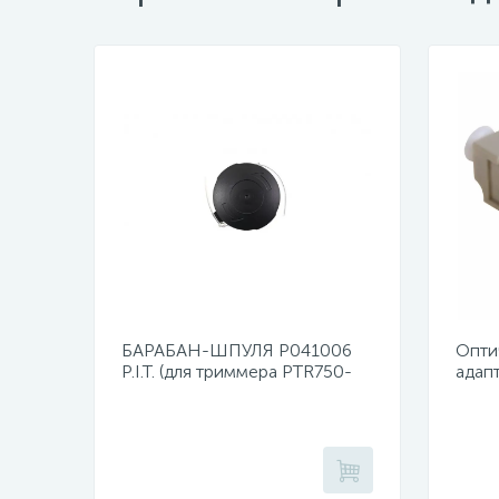
БАРАБАН-ШПУЛЯ Р041006
Опти
P.I.T. (для триммера PTR750-
адап
EL)
duple