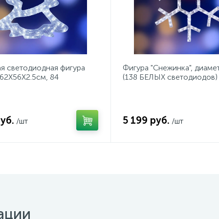
я светодиодная фигура
Фигура "Снежинка", диаме
 62X56X2.5см, 84
(138 БЕЛЫХ светодиодов)
ода, IP44 понижающий
рматор в
уб.
5 199 руб.
/шт
/шт
ации