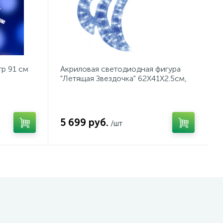
тр 91 см
Акриловая светодиодная фигура
"Летящая Звездочка" 62X41X2.5см,
77 светодиодов, IP44 понижающий
транс
5 699 руб.
/шт