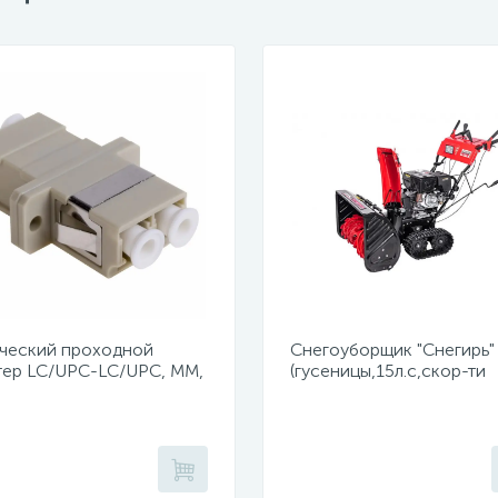
ческий проходной
Снегоуборщик "Снегирь"
тер LC/UPC-LC/UPC, MM,
(гусеницы,15л.с,скор-ти
x (уп 50шт.)
6в/2н,ш71см,в54см,ручно
сеть 220Вт,фара)