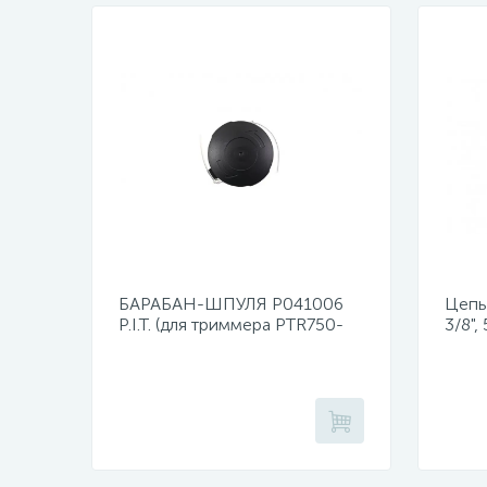
БАРАБАН-ШПУЛЯ Р041006
Цепь 
P.I.T. (для триммера PTR750-
3/8",
EL)
PKE4
PKE4