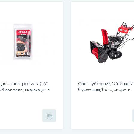
для электропилы (16”,
Снегоуборщик "Снегирь"
 59 звеньев, подходит к
(гусеницы,15л.с,скор-ти
05-D1, PKE405-C4,
6в/2н,ш71см,в54см,ручно
05-C5)
сеть 220Вт,фара)