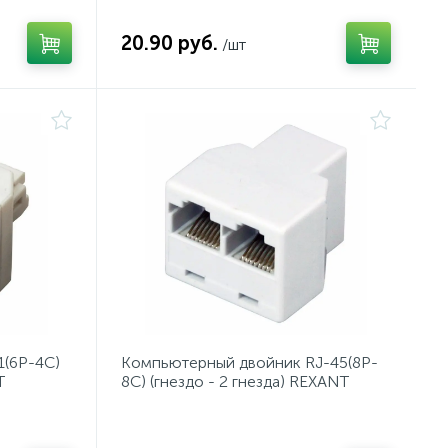
20.90 руб.
/шт
1(6P-4C)
Компьютерный двойник RJ-45(8P-
T
8C) (гнездо - 2 гнезда) REXANT