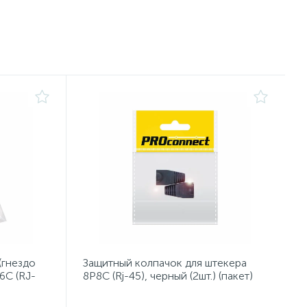
(гнездо
Защитный колпачок для штекера
6С (RJ-
8Р8С (Rj-45), черный (2шт.) (пакет)
PROconnect