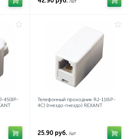
42.90 руб.
/шт
-45(8P-
Телефонный проходник RJ-11(6P-
EXANT
4C) (гнездо-гнездо) REXANT
25.90 руб.
/шт