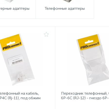
ерные адаптеры
Телефонные адаптеры
елефонный на кабель,
Переходник телефонный, 
Р4С (Rj-11), под обжим
6Р-6С (RJ-12) - гнездо 6Р-
пакет) PROconnect
12)) (пакет) PROconnect