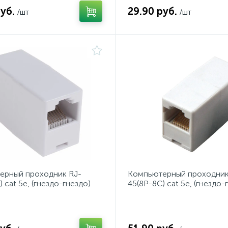
уб.
29.90 руб.
/шт
/шт
ерный проходник RJ-
Кoмпьютерный проходник
 cat 5e, (гнездо-гнездо)
45(8P-8C) cat 5e, (гнездо-
ect
REXANT