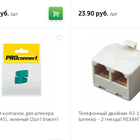
уб.
23.90 руб.
/шт
/шт
 колпачок для штекера
Телефонный двойник RJ-1
45), зеленый (2шт.) (пакет)
(штекер - 2 гнезда) REXAN
ect