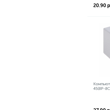
20.90 р
Кoмпьют
45(8P-8C)
PROconn