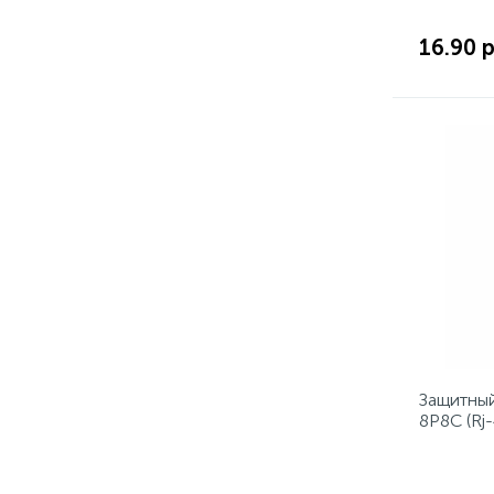
16.90 р
Защитный
8Р8С (Rj-
PROconn