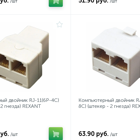
уб.
51.90 руб.
/шт
/шт
ый двойник RJ-11(6P-4C)
Компьютерный двойник RJ
- 2 гнезда) REXANT
8C) (штекер - 2 гнезда) R
уб.
63.90 руб.
/шт
/шт