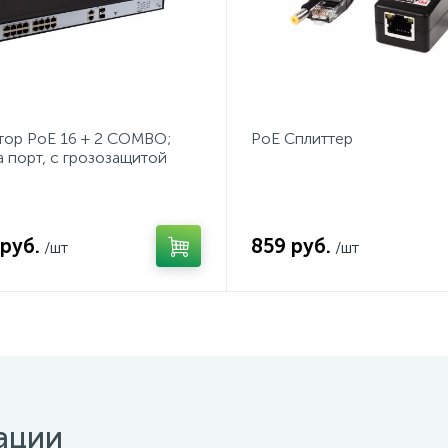
тор PoE 16 + 2 COMBO;
PoE Сплиттер
на порт, с грозозащитой
 руб.
859 руб.
/шт
/шт
ации