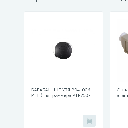
БАРАБАН-ШПУЛЯ Р041006
Опти
P.I.T. (для триммера PTR750-
адап
EL)
duple