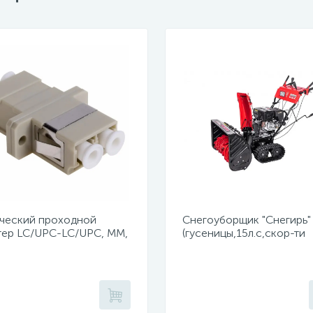
ческий проходной
Снегоуборщик "Снегирь"
тер LC/UPC-LC/UPC, MM,
(гусеницы,15л.с,скор-ти
x (уп 50шт.)
6в/2н,ш71см,в54см,ручно
сеть 220Вт,фара)