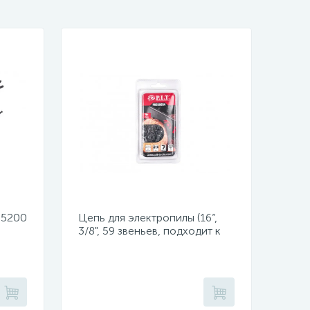
 5200
Цепь для электропилы (16”,
3/8", 59 звеньев, подходит к
й,
PKE405-D1, PKE405-C4,
PKE405-C5)