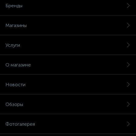
(безвинтовые зажимы)
Бренды
Сетевые кабели (витая пара)
Магазины
Сетевые фильтры
Услуги
Силовые разъемы
О магазине
Скобы электроустановочные
Новости
Соединительные изолирующие зажимы
Обзоры
Стяжки и хомуты
Фотогалерея