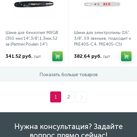
Трек системы
Стекла защитные
Пистолеты для вязки арматуры
Патроны для ламп
Шина для бензопил MXGB
Шина для электропилы (16”,
Фонари
Страховочные пояса
Пистолеты для герметиков аккумуляторные
Патроны и переходники для ламп
(350 мм/14",3/8",1,3мм,52
3/8", 59 звеньев, подходит к
зв.(Partner.Poulan 14")
PKE405-C4, PKE405-C5)
Штативы для прожекторов
Страховочные привязи
Пистолеты клеевые
Патч-корды и витые пары
341.52 руб.
382.64 руб.
/шт
/шт
2
Показать больше товаров
Электрогирлянды
Страховочные устройства
Рубанки
Предохранители
Стропы страховочные
Степлеры
Провода, кабели
1
2
Шлемы для пескоструйных работ
Строительные радио и фонари
Протяжки для кабелей
Нужна консультация? Задайте
вопрос прямо сейчас!
Щитки лицевые
Фены технические
Прочие электроустановочные изделия