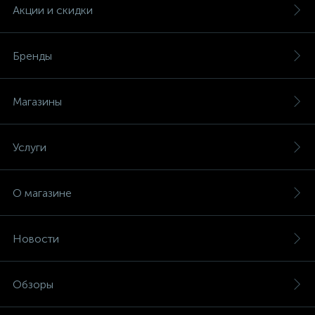
(безвинтовые зажимы)
Акции и скидки
Сетевые кабели (витая пара)
Бренды
Сетевые фильтры
Магазины
Силовые разъемы
Услуги
Скобы электроустановочные
О магазине
Соединительные изолирующие зажимы
Новости
Стяжки и хомуты
Обзоры