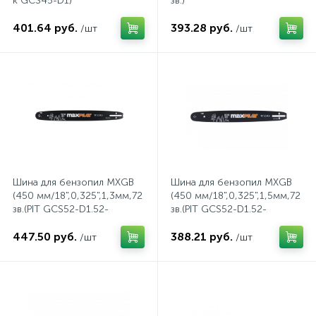
к GCS45-D1)
зв.)
1
401.64 руб.
393.28 руб.
/шт
/шт
Светильники переносные
Принадлежности для касок
Ножницы
Клеммные колодки винтовые
Станки
Шнуры
1
Светильники подвесные
Противошумные наушники
Ножницы электрические листовые
Кольцевые клеммы и наконечники (тип О)
Степлеры электрические
Электроустановочные изделия
3
2
Светильники уличные
Рабочие рукавицы
Ножовки
Коробки монтажные
Фрезеры
Элементы и устройства питания
25
Светодиодные ленты
Респираторы
Отпариватели промышленные
Лампы
Шлифовальные машины
Шина для бензопил MXGB
Шина для бензопил MXGB
(450 мм/18",0,325",1,3мм,72
(450 мм/18",0,325",1,5мм,72
6
зв.(PIT GCS52-D1.52-
зв.(PIT GCS52-D1.52-
Светодиодные ленты, дюралайт
Сварочные краги
Перфораторы
Лампы и лампочки
Шуруповерты аккумуляторные
C2.Парма 2М, Carver 45-18)
C2.Парма 2М, Carver 45-18)
447.50 руб.
388.21 руб.
/шт
/шт
2
Споты
Сварочные очки
Пилы торцовочные
Металлорукава
Электрофены
Оборудование защиты и коммутации для
Торшеры
Светофильтры сварочных масок
Пилы циркулярные
промышленной установки